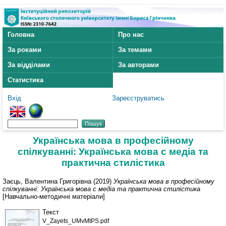
Головна
Про нас
За роками
За темами
За відділами
За авторами
Статистика
Вхід
Зареєструватись
Українська мова в професійному
спілкуванні: Українська мова с медіа та
практична стилістика
Заєць, Валентина Григорівна
(2019)
Українська мова в професійному
спілкуванні: Українська мова с медіа та практична стилістика
[Навчально-методичні матеріали]
Текст
V_Zayets_UMvMtPS.pdf