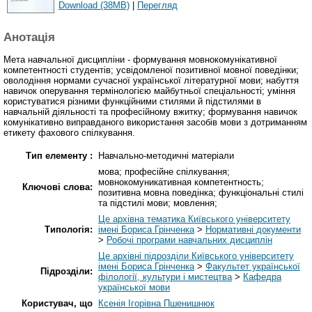
Download (38MB)
|
Перегляд
Анотація
Мета навчальної дисципліни - формування мовнокомунікативної
компетентності студентів; усвідомленої позитивної мовної поведінки;
оволодіння нормами сучасної української літературної мови; набуття
навичок оперування термінологією майбутньої спеціальності; уміння
користуватися різними функційними стилями й підстилями в
навчальній діяльності та професійному вжитку; формування навичок
комунікативно виправданого використання засобів мови з дотриманням
етикету фахового спілкування.
Тип елементу :
Навчально-методичні матеріали
мова; професійне спілкування;
мовнокомуникативная компетентность;
Ключові слова:
позитивна мовна поведінка; функціональні стилі
та підстилі мови; мовлення;
Це архівна тематика Київського університету
Типологія:
імені Бориса Грінченка
>
Нормативні документи
>
Робочі програми навчальних дисциплін
Це архівні підрозділи Київського університету
імені Бориса Грінченка
>
Факультет української
Підрозділи:
філології, культури і мистецтва
>
Кафедра
української мови
Користувач, що
Ксенія Ігорівна Пшенишнюк