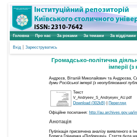
Головна
Про нас
За роками
За темами
За відділами
Вхід
Зареєструватись
Громадсько-політична діяльн
імперії (
Андрєєв, Віталій Миколайович
та
Андрєєва, С
думи Російської імперії (з неопублікованої пу
Текст
V_Andryeev_S_Andryeyev_AU.pdf
Download (302kB)
|
Перегляд
Офіційне посилання:
http://au.archives.gov.ua/in
Анотація
Публікація присвячена аналізу виявленого в Інс
Бориса Грінченка «Підбрехачі». Стаття була на