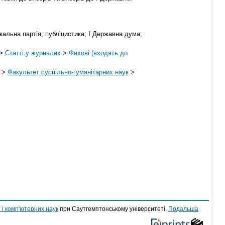
кальна партія; публіцистика; І Державна дума;
>
Статті у журналах
>
Фахові (входять до
>
Факультет суспільно-гуманітарних наук
>
 і комп'ютерних наук
при Саутгемптонському університеті.
Подальша