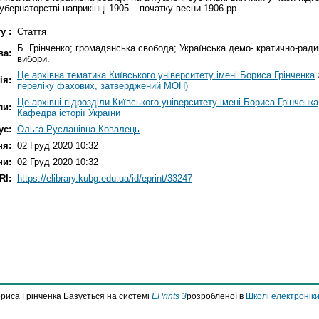
убернаторстві наприкінці 1905 – початку весни 1906 рр.
у :
Стаття
Б. Грінченко; громадянська свобода; Українська демо- кратично-ради
ва:
вибори.
Це архівна тематика Київського університету імені Бориса Грінченка
ія:
переліку фахових, затверджений МОН)
Це архівні підрозділи Київського університету імені Бориса Грінченка
ли:
Кафедра історії України
ує:
Ольга Русланівна Ковалець
ня:
02 Груд 2020 10:32
ни:
02 Груд 2020 10:32
RI:
https://elibrary.kubg.edu.ua/id/eprint/33247
ориса Грінченка Базується на системі
EPrints 3
розробленої в
Школі електроніки