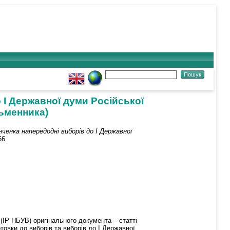
 І Державної думи Російської
сьменника)
ченка напередодні виборів до І Державної
66
 (ІР НБУВ) оригінального документа – статті
товки до виборів та виборів до І Державної