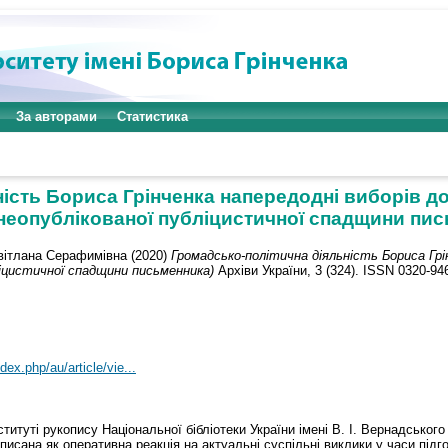
За авторами
Статистика
ість Бориса Грінченка напередодні виборів до
з неопублікованої публіцистичної спадщини пи
вітлана Серафимівна
(2020)
Громадсько-політична діяльність Бориса Грін
бліцистичної спадщини письменника)
Архіви України, 3 (324). ISSN 0320-94
dex.php/au/article/vie...
титуті рукопису Національної бібліотеки України імені В. І. Вернадського
писана як оперативна реакція на актуальні суспільні виклики у часи підго