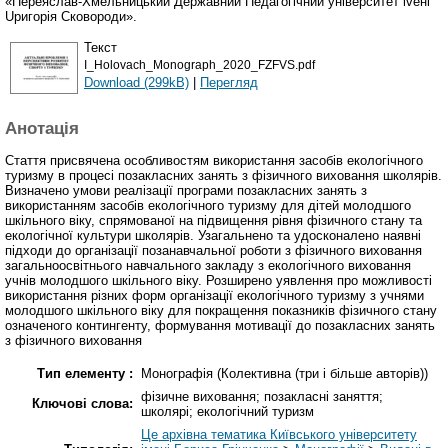
«Переяслав-Хмельницький Державний Педагогічний університет іvені
Uригорія Cковороди».
Текст
I_Holovach_Monograph_2020_FZFVS.pdf
Download (299kB)
|
Перегляд
Анотація
Стаття присвячена особливостям використання засобів екологічного
туризму в процесі позакласних занять з фізичного виховання школярів.
Визначено умови реалізації програми позакласних занять з
використанням засобів екологічного туризму для дітей молодшого
шкільного віку, спрямованої на підвищення рівня фізичного стану та
екологічної культури школярів. Узагальнено та удосконалено наявні
підходи до організації позанавчальної роботи з фізичного виховання
загальноосвітнього навчального закладу з екологічного виховання
учнів молодшого шкільного віку. Розширено уявлення про можливості
використання різних форм організації екологічного туризму з учнями
молодшого шкільного віку для покращення показників фізичного стану
означеного контингенту, формування мотивації до позакласних занять
з фізичного виховання
Тип елементу :
Монографія (Колективна (три і більше авторів))
фізичне виховання; позакласні заняття;
Ключові слова:
школярі; екологічний туризм
Це архівна тематика Київського університету