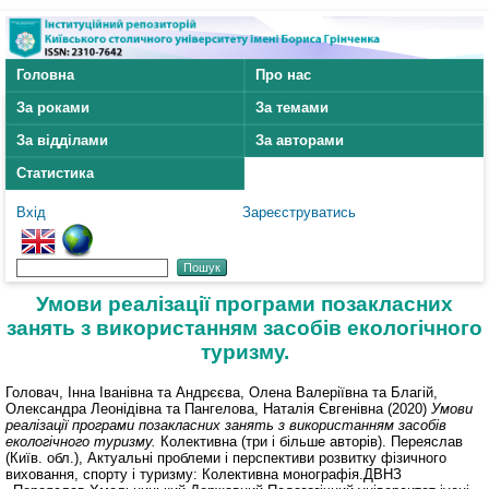
Головна
Про нас
За роками
За темами
За відділами
За авторами
Статистика
Вхід
Зареєструватись
Умови реалізації програми позакласних
занять з використанням засобів екологічного
туризму.
Головач, Інна Іванівна
та
Андрєєва, Олена Валеріївна
та
Благій,
Олександра Леонідівна
та
Пангелова, Наталія Євгенівна
(2020)
Умови
реалізації програми позакласних занять з використанням засобів
екологічного туризму.
Колективна (три і більше авторів). Переяслав
(Київ. обл.), Актуальні проблеми і перспективи розвитку фізичного
виховання, спорту і туризму: Колективна монографія.ДВНЗ