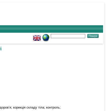
і
доров’я; корекція складу тіла; контроль;