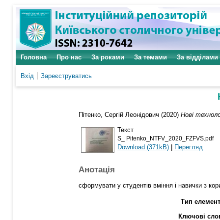
Головна
Про нас
За роками
За темами
За відділами
Вхід
Зареєструватись
Пітенко, Сергій Леонідович
(2020)
Нові техноло
Текст
S_ Pitenko_NTFV_2020_FZFVS.pdf
Download (371kB)
|
Перегляд
Анотація
сформувати у студентів вміння і навички з кор
Тип елемент
Ключові сло