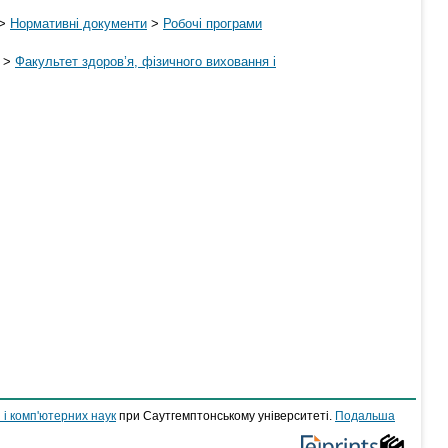
>
Нормативні документи
>
Робочі програми
>
Факультет здоров’я, фізичного виховання і
 і комп'ютерних наук
при Саутгемптонському університеті.
Подальша