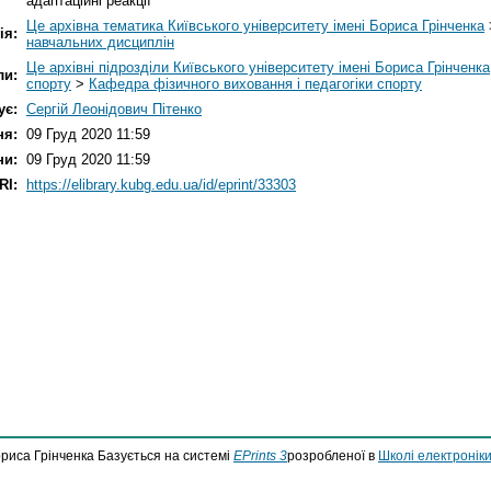
адаптаційні реакції
Це архівна тематика Київського університету імені Бориса Грінченка
ія:
навчальних дисциплін
Це архівні підрозділи Київського університету імені Бориса Грінченка
ли:
спорту
>
Кафедра фізичного виховання і педагогіки спорту
ує:
Сергій Леонідович Пітенко
ня:
09 Груд 2020 11:59
ни:
09 Груд 2020 11:59
RI:
https://elibrary.kubg.edu.ua/id/eprint/33303
ориса Грінченка Базується на системі
EPrints 3
розробленої в
Школі електроніки