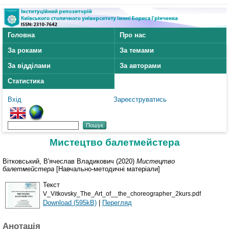
Головна
Про нас
За роками
За темами
За відділами
За авторами
Статистика
Вхід
Зареєструватись
Мистецтво балетмейстера
Вітковський, В'ячеслав Владикович
(2020)
Мистецтво
балетмейстера
[Навчально-методичні матеріали]
Текст
V_Vitkovsky_The_Art_of__the_choreographer_2kurs.pdf
Download (595kB)
|
Перегляд
Анотація