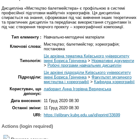
Дисципліна «Мистецтво балетмейстера» є профільною в системі
професійної підготовки майбутніх хореографів. Ця дисципліна
спирається на знання, сформовані під час вивчення інших теоретичних
та практичних дисциплін та передбачає використання студентами їх
під час створення творчого проекту – хореографічної композиції.
Тип елементу :
Навчально-методичні матеріали
Мистецтво; балетмейстер; хореографія;
Ключові слова:
постановка
Це архівна тематика Київського університету
Типологія:
імені Бориса Грінченка
>
Нормативні документи
>
Робочі програми навчальних дисциплін
Це архівні підрозділи Київського університету
Підрозділи:
імені Бориса Грінченка
>
Факультет музичного
мистецтва і хореографії
>
Кафедра хореографії
Користувач, що
лаборант Анна Ігорівна Верденська
депонує:
Дата внесення:
11 Груд 2020 08:30
Останні зміни:
11 Груд 2020 08:30
URI:
https://elibrary.kubg.edu.ua/id/eprint/33699
Actions (login required)