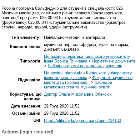
Робоча програма Сольфеджіо для студентів спеціальності: 025
Музичне мистецтво, освітнього рівня: першого (бакалаврського,
освітньої програми: 025.00.03 Інструментальне виконавство
(фортепіано); 025.00.04 Інструментальне виконавство (оркестрові
струнні, народні, духові, ударні інструменти)
Тип елементу :
Навчально-методичні матеріали
музичний твір; сольфеджіо; музична форма;
Ключові слова:
диктант; бакалавр
Це архівна тематика Київського університету
Типологія:
імені Бориса Грінченка
>
Нормативні документи
>
Робочі програми навчальних дисциплін
Це архівні підрозділи Київського університету
імені Бориса Грінченка
>
Факультет музичного
Підрозділи:
мистецтва і хореографії
>
Кафедра
музикознавства та музичної освіти
Користувач, що
Доктор Ольга Миколаївна Олексюк
депонує:
Дата внесення:
29 Груд 2020 11:52
Останні зміни:
29 Груд 2020 11:52
URI:
https://elibrary.kubg.edu.ua/id/eprint/34130
Actions (login required)