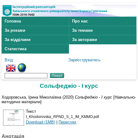
Головна
Про нас
За роками
За темами
За відділами
За авторами
Статистика
Вхід
Зареєструватись
Сольфеджіо - І курс
Ходоровська, Ірина Миколаївна
(2020)
Сольфеджіо - І курс
[Навчально-
методичні матеріали]
Текст
I_Khodorovska_RPND_S_1_IM_KMMO.pdf
Download (1MB)
|
Перегляд
Анотація