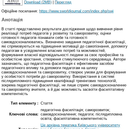
Download (2MB)
|
Перегляд
Офіційне посилання:
https://www.sworldjournal.com/index.php/swj
Анотація
В статті представлено результати дослідження щодо вивчення рівня
реалізації потреб педагогів у розвитку та саморозвитку, оцінки
готовності педагогів пізнавати себе та готовності
самовдосконалюватись. Визначено завдання педагогічної фасилітації,
які спрямовуються на підвищення мотивації до самопізнання, допомогу
педагогам в усвідомленні власних потреб та можливостей,
формування власної відповідальності людини за своє професійне та
особистісне зростання, створення стимулюючого середовища. Автори
зазначають, що педагогічна фасилітація є ефективним засобом
педагогічного впливу та допомоги педагогам на шляху
самовдосконалення та саморозвитку, створює умови для формування
у особистості потреби до саморозвитку. Використання в системі
післядипломного підвищення кваліфікації тренінгових технологій,
зокрема педагогічної фасилітації, не лише сприяє самовдосконаленню
та саморозвитку вчителя, а й дає можливість засвоїти фасилітативну
компетентність
Тип елементу :
Стаття
педагогічна фасилітація; саморозвиток;
Ключові слова:
самовдосконалення; педагоги; післядипломна
освіта; фасилітативна компетентність
Це архівна тематика Київського університету