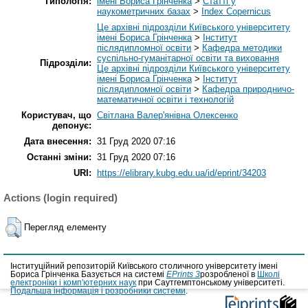
Типологія:
імені Бориса Грінченка
>
Статті у
наукометричних базах
>
Index Copernicus
Це архівні підрозділи Київського університету
імені Бориса Грінченка
>
Інститут
післядипломної освіти
>
Кафедра методики
суспільно-гуманітарної освіти та виховання
Підрозділи:
Це архівні підрозділи Київського університету
імені Бориса Грінченка
>
Інститут
післядипломної освіти
>
Кафедра природничо-
математичної освіти і технологій
Користувач, що
Світлана Валер'янівна Олексенко
депонує:
Дата внесення:
31 Груд 2020 07:16
Останні зміни:
31 Груд 2020 07:16
URI:
https://elibrary.kubg.edu.ua/id/eprint/34203
Actions (login required)
Перегляд елементу
Інституційний репозиторій Київського столичного університету імені
Бориса Грінченка Базується на системі
EPrints 3
розробленої в
Школі
електроніки і комп'ютерних наук
при Саутгемптонському університеті.
Подальша інформація і розробники системи
.