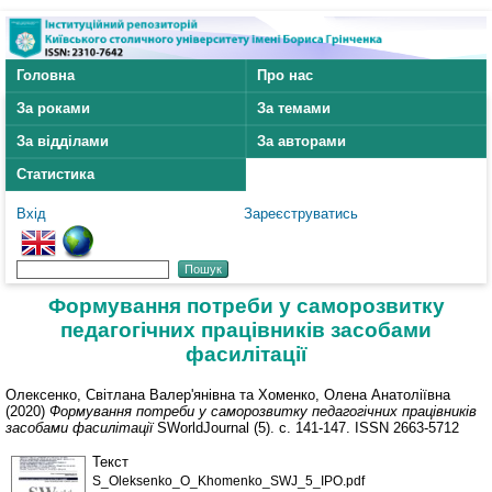
Головна
Про нас
За роками
За темами
За відділами
За авторами
Статистика
Вхід
Зареєструватись
Формування потреби у саморозвитку
педагогічних працівників засобами
фасилітації
Олексенко, Світлана Валер'янівна
та
Хоменко, Олена Анатоліївна
(2020)
Формування потреби у саморозвитку педагогічних працівників
засобами фасилітації
SWorldJournal (5). с. 141-147. ISSN 2663-5712
Текст
S_Oleksenko_O_Khomenko_SWJ_5_IPO.pdf