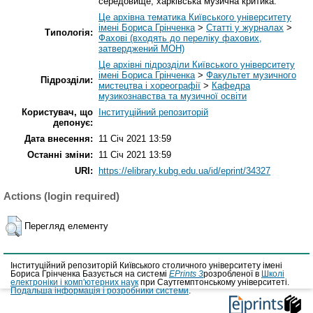
середовище; харківська музична критика.
Це архівна тематика Київського університету
імені Бориса Грінченка
>
Статті у журналах
>
Типологія:
Фахові (входять до переліку фахових,
затверджений МОН)
Це архівні підрозділи Київського університету
імені Бориса Грінченка
>
Факультет музичного
Підрозділи:
мистецтва і хореографії
>
Кафедра
музикознавства та музичної освіти
Користувач, що
Інституційний репозиторій
депонує:
Дата внесення:
11 Січ 2021 13:59
Останні зміни:
11 Січ 2021 13:59
URI:
https://elibrary.kubg.edu.ua/id/eprint/34327
Actions (login required)
Перегляд елементу
Інституційний репозиторій Київського столичного університету імені
Бориса Грінченка Базується на системі
EPrints 3
розробленої в
Школі
електроніки і комп'ютерних наук
при Саутгемптонському університеті.
Подальша інформація і розробники системи
.