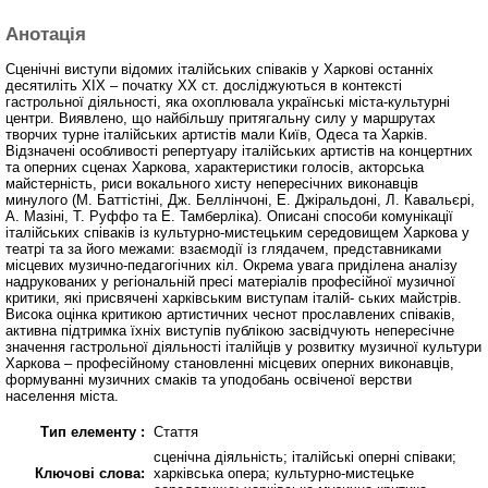
Анотація
Сценічні виступи відомих італійських співаків у Харкові останніх
десятиліть ХІХ – початку ХХ ст. досліджуються в контексті
гастрольної діяльності, яка охоплювала українські міста-культурні
центри. Виявлено, що найбільшу притягальну силу у маршрутах
творчих турне італійських артистів мали Київ, Одеса та Харків.
Відзначені особливості репертуару італійських артистів на концертних
та оперних сценах Харкова, характеристики голосів, акторська
майстерність, риси вокального хисту непересічних виконавців
минулого (М. Баттістіні, Дж. Беллінчоні, Е. Джіральдоні, Л. Кавальєрі,
А. Мазіні, Т. Руффо та Е. Тамберліка). Описані способи комунікації
італійських співаків із культурно-мистецьким середовищем Харкова у
театрі та за його межами: взаємодії iз глядачем, представниками
місцевих музично-педагогічних кіл. Окрема увага приділена аналізу
надрукованих у регіональній пресі матеріалів професійної музичної
критики, які присвячені харківським виступам італій- ських майстрів.
Висока оцінка критикою артистичних чеснот прославлених співаків,
активна підтримка їхніх виступів публікою засвідчують непересічне
значення гастрольної діяльності італійців у розвитку музичної культури
Харкова – професійному становленні місцевих оперних виконавців,
формуванні музичних смаків та уподобань освіченої верстви
населення міста.
Тип елементу :
Стаття
сценічна діяльність; італійські оперні співаки;
Ключові слова:
харківська опера; культурно-мистецьке