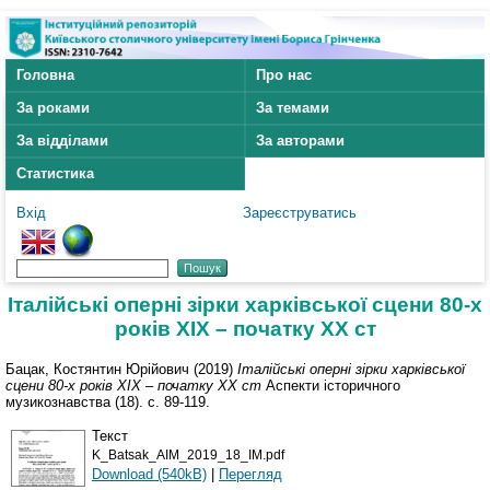
Головна
Про нас
За роками
За темами
За відділами
За авторами
Статистика
Вхід
Зареєструватись
Італійські оперні зірки харківської сцени 80-х
років ХІХ – початку ХХ ст
Бацак, Костянтин Юрійович
(2019)
Італійські оперні зірки харківської
сцени 80-х років ХІХ – початку ХХ ст
Аспекти історичного
музикознавства (18). с. 89-119.
Текст
K_Batsak_AIM_2019_18_IM.pdf
Download (540kB)
|
Перегляд