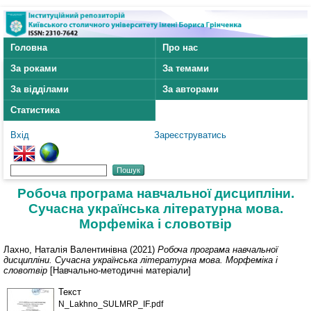
Головна
Про нас
За роками
За темами
За відділами
За авторами
Статистика
Вхід
Зареєструватись
Робоча програма навчальної дисципліни.
Сучасна українська літературна мова.
Морфеміка і словотвір
Лахно, Наталія Валентинівна
(2021)
Робоча програма навчальної
дисципліни. Сучасна українська літературна мова. Морфеміка і
словотвір
[Навчально-методичні матеріали]
Текст
N_Lakhno_SULMRP_IF.pdf