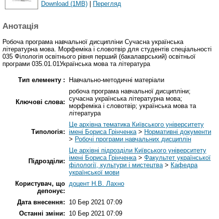
Download (1MB)
|
Перегляд
Анотація
Робоча програма навчальної дисципліни Сучасна українська
літературна мова. Морфеміка і словотвір для студентів спеціальності
035 Філологія освітнього рівня перший (бакалаврський) освітньої
програми 035.01.01Українська мова та література
Тип елементу :
Навчально-методичні матеріали
робоча програма навчальної дисципліни;
сучасна українська літературна мова;
Ключові слова:
морфеміка і словотвір; українська мова та
література
Це архівна тематика Київського університету
Типологія:
імені Бориса Грінченка
>
Нормативні документи
>
Робочі програми навчальних дисциплін
Це архівні підрозділи Київського університету
імені Бориса Грінченка
>
Факультет української
Підрозділи:
філології, культури і мистецтва
>
Кафедра
української мови
Користувач, що
доцент Н.В. Лахно
депонує:
Дата внесення:
10 Бер 2021 07:09
Останні зміни:
10 Бер 2021 07:09