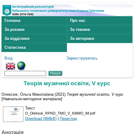
Головна
Про нас
За роками
За темами
За відділами
За авторами
Статистика
Вхід
Зареєструватись
Теорія музичної освіти, V курс
Олексюк, Ольга Миколаївна
(2021)
Теорія музичної освіти, V курс
[Навчально-методичні матеріали]
Текст
O_Oleksuk_RPND_TMO_V_KMMO_IM.pdf
Download (968kB)
|
Перегляд
Анотація