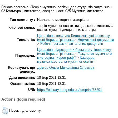
Робоча програма «Теорія музичної освіти» для студентів галузі знань
02 Культура і мистецтво, спеціальності 025 Музичне мистецтво.
Тип елементу :
Навчально-методичні матеріали
теорія музичної освіти; вища школа; мистецька
Ключові слова:
освіта; музичні дисципліни; магістри;
Це архівна тематика Київського університету
Типологія:
імені Бориса Грінченка
>
Нормативні документи
>
Робочі програми навчальних дисциплін
Це архівні підрозділи Київського університету
імені Бориса Грінченка
>
Факультет музичного
Підрозділи:
мистецтва і хореографії
>
Кафедра
музикознавства та музичної освіти
Користувач, що
Доктор Ольга Миколаївна Олексюк
депонує:
Дата внесення:
10 Бер 2021 12:31
Останні зміни:
10 Бер 2021 12:31
URI:
https://elibrary.kubg.edu.ua/id/eprint/35201
Actions (login required)
Перегляд елементу