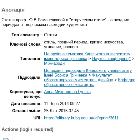
Анотація
Статья проф. Ю.В.Романенковой о "старческом стиле" - о поздних
периодах в творческом наследии художника
Тип елементу :
Стаття
стиль, поздний период, кризис искусства,
Ключові слова:
угасание, расцвет
Це архівна тематика Київського університету
Типологія:
імені Бориса Грінченка
>
Наукові конференції
>
Міжнародні
Це архівні підрозділи Київського університету
імені Бориса Грінченка
>
Факультет
Підрозділи:
образотворчого мистецтва і дизайну
>
Кафедра
образотворчого мистецтва
Користувач, що
Анна Миколаївна Гунька
депонує:
Дата внесення:
11 Черв 2014 09:27
Останні зміни:
25 Лют 2015 07:45
URI:
https://elibrary.kubg.edu.ua/id/eprint/3611
Actions (login required)