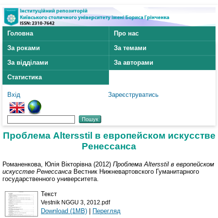
Головна
Про нас
За роками
За темами
За відділами
За авторами
Статистика
Вхід
Зареєструватись
Проблема Altersstil в европейском искусстве
Ренессанса
Романенкова, Юлія Вікторівна
(2012)
Проблема Altersstil в европейском
искусстве Ренессанса
Вестник Нижневартовского Гуманитарного
государственного университета.
Текст
Vestnik NGGU 3, 2012.pdf
Download (1MB)
|
Перегляд