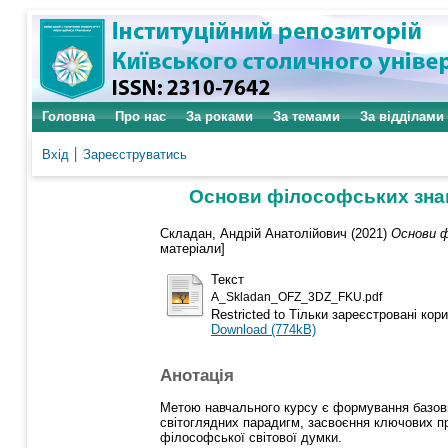
Головна
Про нас
За роками
За темами
За відділами
Вхід
Зареєструватись
Основи філософських знань
Складан, Андрій Анатолійович
(2021)
Основи ф
матеріали]
Текст
A_Skladan_OFZ_3DZ_FKU.pdf
Restricted to Тільки зареєстровані кор
Download (774kB)
Анотація
Метою навчального курсу є формування базови
світоглядних парадигм, засвоєння ключових п
філософської світової думки.