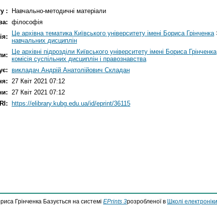
у :
Навчально-методичні матеріали
ва:
філософія
Це архівна тематика Київського університету імені Бориса Грінченка
ія:
навчальних дисциплін
Це архівні підрозділи Київського університету імені Бориса Грінченка
ли:
комісія суспільних дисциплін і правознавства
ує:
викладач Андрій Анатолійович Складан
ня:
27 Квіт 2021 07:12
ни:
27 Квіт 2021 07:12
RI:
https://elibrary.kubg.edu.ua/id/eprint/36115
ориса Грінченка Базується на системі
EPrints 3
розробленої в
Школі електроніки