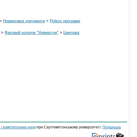
>
Нормативні документи
>
Робочі програми
>
Фаховий коледж "Універсум"
>
Циклова
 і комп'ютерних наук
при Саутгемптонському університеті.
Подальша