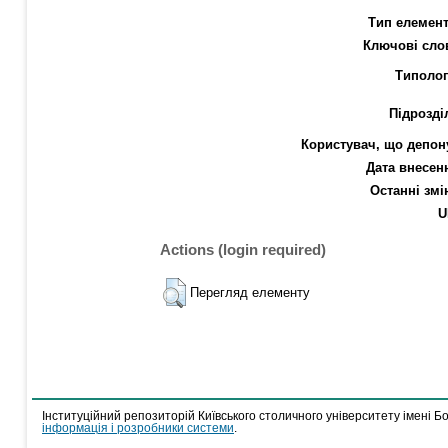
Тип елемент
Ключові сло
Типолог
Підрозді
Користувач, що депон
Дата внесен
Останні змі
U
Actions (login required)
Перегляд елементу
Інституційний репозиторій Київського столичного університету імені Б
інформація і розробники системи
.