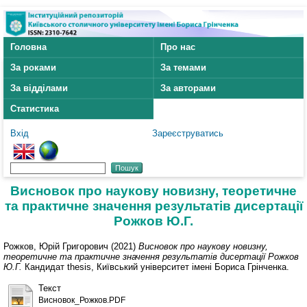
Головна
Про нас
За роками
За темами
За відділами
За авторами
Статистика
Вхід
Зареєструватись
Висновок про наукову новизну, теоретичне
та практичне значення результатів дисертації
Рожков Ю.Г.
Рожков, Юрій Григорович
(2021)
Висновок про наукову новизну,
теоретичне та практичне значення результатів дисертації Рожков
Ю.Г.
Кандидат thesis, Київський університет імені Бориса Грінченка.
Текст
Висновок_Рожков.PDF