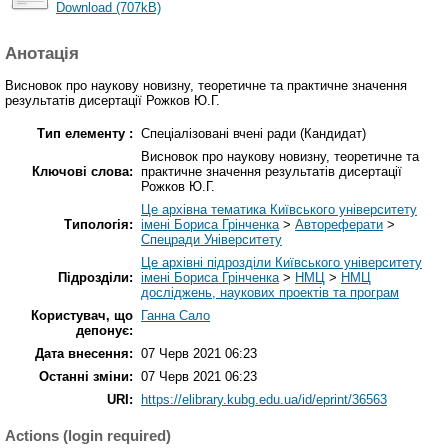
Download (707kB)
Анотація
Висновок про наукову новизну, теоретичне та практичне значення
результатів дисертації Рожков Ю.Г.
Тип елементу :
Спеціалізовані вчені ради (Кандидат)
Висновок про наукову новизну, теоретичне та
Ключові слова:
практичне значення результатів дисертації
Рожков Ю.Г.
Це архівна тематика Київського університету
Типологія:
імені Бориса Грінченка
>
Автореферати
>
Спецради Університету
Це архівні підрозділи Київського університету
Підрозділи:
імені Бориса Грінченка
>
НМЦ
>
НМЦ
досліджень, наукових проектів та програм
Користувач, що
Ганна Сало
депонує:
Дата внесення:
07 Черв 2021 06:23
Останні зміни:
07 Черв 2021 06:23
URI:
https://elibrary.kubg.edu.ua/id/eprint/36563
Actions (login required)