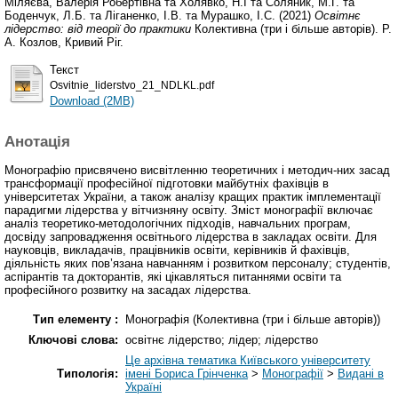
Міляєва, Валерія Робертівна
та
Холявко, Н.І
та
Соляник, М.Г.
та
Боденчук, Л.Б.
та
Ліганенко, І.В.
та
Мурашко, І.С.
(2021)
Освітнє
лідерство: від теорії до практики
Колективна (три і більше авторів). Р.
А. Козлов, Кривий Ріг.
Текст
Osvitnie_liderstvo_21_NDLKL.pdf
Download (2MB)
Анотація
Монографію присвячено висвітленню теоретичних і методич-них засад
трансформації професійної підготовки майбутніх фахівців в
університетах України, а також аналізу кращих практик імплементації
парадигми лідерства у вітчизняну освіту. Зміст монографії включає
аналіз теоретико-методологічних підходів, навчальних програм,
досвіду запровадження освітнього лідерства в закладах освіти. Для
науковців, викладачів, працівників освіти, керівників й фахівців,
діяльність яких пов’язана навчанням і розвитком персоналу; студентів,
аспірантів та докторантів, які цікавляться питаннями освіти та
професійного розвитку на засадах лідерства.
Тип елементу :
Монографія (Колективна (три і більше авторів))
Ключові слова:
освітнє лідерство; лідер; лідерство
Це архівна тематика Київського університету
Типологія:
імені Бориса Грінченка
>
Монографії
>
Видані в
Україні