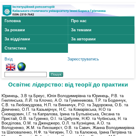
Головна
Про нас
За роками
За темами
За відділами
За авторами
Статистика
Вхід
Зареєструватись
Освітнє лідерство: від теорії до практики
Юринець, З.В
та
Бреус, Юлія Володимирівна
та
Юринець, Р.В.
та
Гнилянська, Л.Й.
та
Клочко, А.О.
та
Гуменникова, Т.Р.
та
Боденчук,
С.В.
та
Любомудрова, Н.П.
та
Винничук, Р.О.
та
Задорожна, О.Б.
та
Демченко, О.П.
та
Казьмірчук, Н.С.
та
Комарівська, Н.О
та
Сновидович, І.Г.
та
Капралова, Ірина
та
Бульвінська, Оксана
та
Пристай, О.В.
та
Гуренко, О.І.
та
Цибуляк, Н.Ю.
та
Чубінська, Н.
та
Воєділова, О.М.
та
Дженджеро, О.Л.
та
Кузніцина, А.О.
та
Володченко, Ж.М.
та
Лихошерст, О.В.
та
Савич, Жанна Володимирівна
та
Шаповаленко, Н.Ф.
та
Чигирин, Т.О.
та
Калюжна, Ірина Петрівна
та