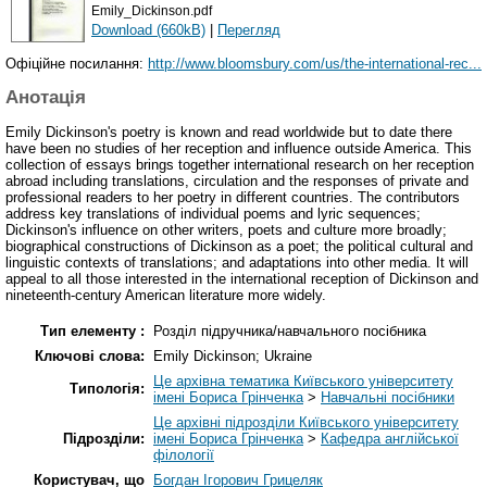
Emily_Dickinson.pdf
Download (660kB)
|
Перегляд
Офіційне посилання:
http://www.bloomsbury.com/us/the-international-rec...
Анотація
Emily Dickinson's poetry is known and read worldwide but to date there
have been no studies of her reception and influence outside America. This
collection of essays brings together international research on her reception
abroad including translations, circulation and the responses of private and
professional readers to her poetry in different countries. The contributors
address key translations of individual poems and lyric sequences;
Dickinson's influence on other writers, poets and culture more broadly;
biographical constructions of Dickinson as a poet; the political cultural and
linguistic contexts of translations; and adaptations into other media. It will
appeal to all those interested in the international reception of Dickinson and
nineteenth-century American literature more widely.
Тип елементу :
Розділ підручника/навчального посібника
Ключові слова:
Emily Dickinson; Ukraine
Це архівна тематика Київського університету
Типологія:
імені Бориса Грінченка
>
Навчальні посібники
Це архівні підрозділи Київського університету
Підрозділи:
імені Бориса Грінченка
>
Кафедра англійської
філології
Користувач, що
Богдан Ігорович Грицеляк