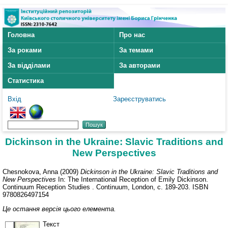
Головна
Про нас
За роками
За темами
За відділами
За авторами
Статистика
Вхід
Зареєструватись
Dickinson in the Ukraine: Slavic Traditions and
New Perspectives
Chesnokova, Anna
(2009)
Dickinson in the Ukraine: Slavic Traditions and
New Perspectives
In: The International Reception of Emily Dickinson.
Continuum Reception Studies . Continuum, London, с. 189-203. ISBN
9780826497154
Це остання версія цього елемента.
Текст