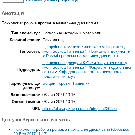
Анотація
Психологія: робоча програма навчальної дисципліни.
Тип елементу :
Навчально-методичні матеріали
Ключові слова:
Психологія;
Це архівна тематика Київського університету
Типологія:
імені Бориса Грінченка
>
Нормативні документи
>
Робочі програми навчальних дисциплін
Це архівні підрозділи Київського університету
імені Бориса Грінченка
>
Факультет педагогічної
Підрозділи:
освіти
>
Кафедра освітології та психолого-
педагогічних наук
Користувач, що
Богдан Ігорович Грицеляк
депонує:
Дата внесення:
08 Лип 2021 10:16
Останні зміни:
08 Лип 2021 10:16
URI:
https://elibrary.kubg.edu.ua/id/eprint/36855
Доступні Версії цього елемента
Психологія: робоча програма навчальної дисципліни (deposited
20 Бер 2017 11:17)