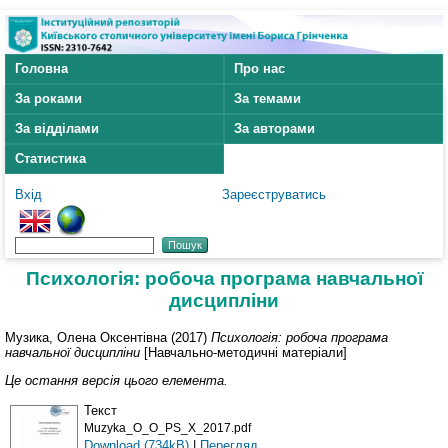
Головна
Про нас
За роками
За темами
За відділами
За авторами
Статистика
Вхід
Зареєструватись
Психологія: робоча програма навчальної
дисципліни
Музика, Олена Оксентівна
(2017)
Психологія: робоча програма
навчальної дисципліни
[Навчально-методичні матеріали]
Це остання версія цього елемента.
Текст
Muzyka_O_O_PS_X_2017.pdf
Download (734kB)
|
Перегляд