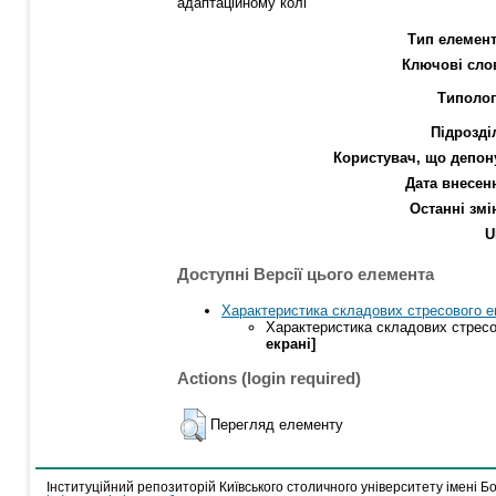
адаптаційному колі
Тип елемент
Ключові сло
Типолог
Підрозді
Користувач, що депон
Дата внесен
Останні змі
U
Доступні Версії цього елемента
Характеристика складових стресового еп
Характеристика складових стресо
екрані]
Actions (login required)
Перегляд елементу
Інституційний репозиторій Київського столичного університету імені Б