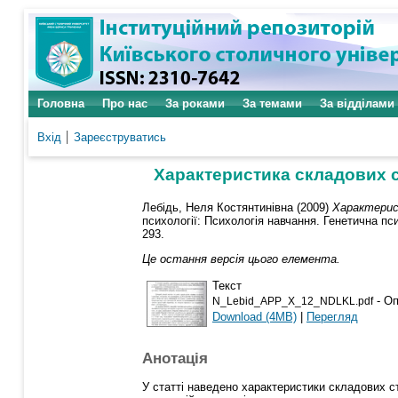
Головна
Про нас
За роками
За темами
За відділами
Вхід
Зареєструватись
Характеристика складових 
Лебідь, Неля Костянтинівна
(2009)
Характерис
психології: Психологія навчання. Генетична пси
293.
Це остання версія цього елемента.
Текст
- Оп
N_Lebid_APP_X_12_NDLKL.pdf
Download (4MB)
|
Перегляд
Анотація
У статті наведено характеристики складових с