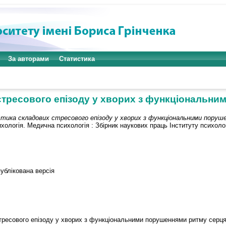
За авторами
Статистика
стресового епізоду у хворих з функціональни
тика складових стресового епізоду у хворих з функціональними поруш
хологія. Медична психологія : Збірник наукових праць Інституту психології
ублікована версія
тресового епізоду у хворих з функціональними порушеннями ритму серця