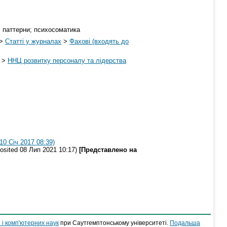
і паттерни; психосоматика
>
Статті у журналах
>
Фахові (входять до
>
ННЦ розвитку персоналу та лідерства
0 Січ 2017 08:39)
sited 08 Лип 2021 10:17)
[Представлено на
 і комп'ютерних наук
при Саутгемптонському університеті.
Подальша