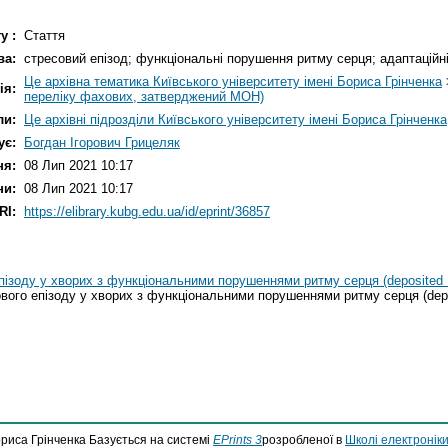
у :
Стаття
ва:
стресовий епізод; функціональні порушення ритму серця; адаптаційн
Це архівна тематика Київського університету імені Бориса Грінченка
ія:
переліку фахових, затверджений МОН)
ли:
Це архівні підрозділи Київського університету імені Бориса Грінченка
ує:
Богдан Ігорович Грицеляк
ня:
08 Лип 2021 10:17
ни:
08 Лип 2021 10:17
RI:
https://elibrary.kubg.edu.ua/id/eprint/36857
ізоду у хворих з функціональними порушеннями ритму серця (deposited 1
вого епізоду у хворих з функціональними порушеннями ритму серця (depo
ориса Грінченка Базується на системі
EPrints 3
розробленої в
Школі електроніки