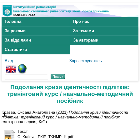
Головна
Про нас
За роками
За темами
За відділами
За авторами
Статистика
Вхід
Зареєструватись
Подолання кризи ідентичності підлітків:
тренінговий курс / навчально-методичний
посібник
Краєва, Оксана Анатоліївна
(2021)
Подолання кризи ідентичності
підлітків: тренінговий курс / навчально-методичний посібник
електронна версія, Київ.
Текст
O_Kraieva_PKIP_TKNMP_IL.pdf