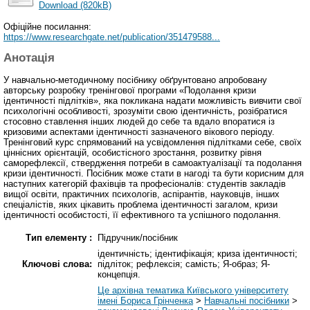
Download (820kB)
Офіційне посилання:
https://www.researchgate.net/publication/351479588...
Анотація
У навчально-методичному посібнику обґрунтовано апробовану
авторську розробку тренінгової програми «Подолання кризи
ідентичності підлітків», яка покликана надати можливість вивчити свої
психологічні особливості, зрозуміти свою ідентичність, розібратися
стосовно ставлення інших людей до себе та вдало впоратися із
кризовими аспектами ідентичності зазначеного вікового періоду.
Тренінговий курс спрямований на усвідомлення підлітками себе, своїх
ціннісних орієнтацій, особистісного зростання, розвитку рівня
саморефлексії, ствердження потреби в самоактуалізації та подолання
кризи ідентичності. Посібник може стати в нагоді та бути корисним для
наступних категорій фахівців та професіоналів: студентів закладів
вищої освіти, практичних психологів, аспірантів, науковців, інших
спеціалістів, яких цікавить проблема ідентичності загалом, кризи
ідентичності особистості, її ефективного та успішного подолання.
Тип елементу :
Підручник/посібник
ідентичність; ідентифікація; криза ідентичності;
Ключові слова:
підліток; рефлексія; самість; Я-образ; Я-
концепція.
Це архівна тематика Київського університету
імені Бориса Грінченка
>
Навчальні посібники
>