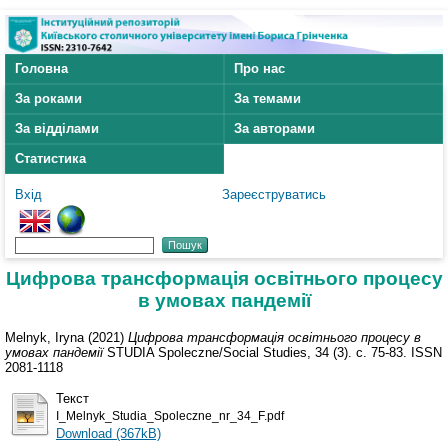
Головна
Про нас
За роками
За темами
За відділами
За авторами
Статистика
Вхід
Зареєструватись
Цифрова трансформація освітнього процесу
в умовах пандемії
Melnyk, Iryna
(2021)
Цифрова трансформація освітнього процесу в
умовах пандемії
STUDIA Spoleczne/Social Studies, 34 (3). с. 75-83. ISSN
2081-1118
Текст
I_Melnyk_Studia_Spoleczne_nr_34_F.pdf
Download (367kB)