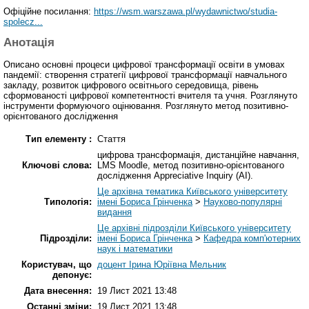
Офіційне посилання:
https://wsm.warszawa.pl/wydawnictwo/studia-
spolecz...
Анотація
Описано основні процеси цифрової трансформації освіти в умовах
пандемії: створення стратегії цифрової трансформації навчального
закладу, розвиток цифрового освітнього середовища, рівень
сформованості цифрової компетентності вчителя та учня. Розглянуто
інструменти формуючого оцінювання. Розглянуто метод позитивно-
орієнтованого дослідження
Тип елементу :
Стаття
цифрова трансформація, дистанційне навчання,
Ключові слова:
LMS Moodle, метод позитивно-орієнтованого
дослідження Appreciative Inquiry (AI).
Це архівна тематика Київського університету
Типологія:
імені Бориса Грінченка
>
Науково-популярні
видання
Це архівні підрозділи Київського університету
Підрозділи:
імені Бориса Грінченка
>
Кафедра комп'ютерних
наук і математики
Користувач, що
доцент Ірина Юріївна Мельник
депонує:
Дата внесення:
19 Лист 2021 13:48
Останні зміни:
19 Лист 2021 13:48