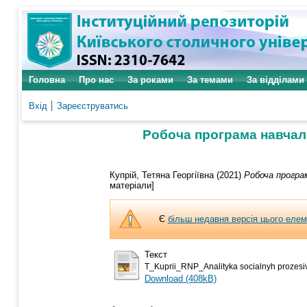
Головна
Про нас
За роками
За темами
За відділами
Вхід
Зареєструватись
Робоча програма навчаль
Купрій, Тетяна Георгіївна
(2021)
Робоча програм
матеріали]
Є
більш недавня версія цього еле
Текст
T_Kuprii_RNP_Analityka socialnyh prozesiv
Download (408kB)