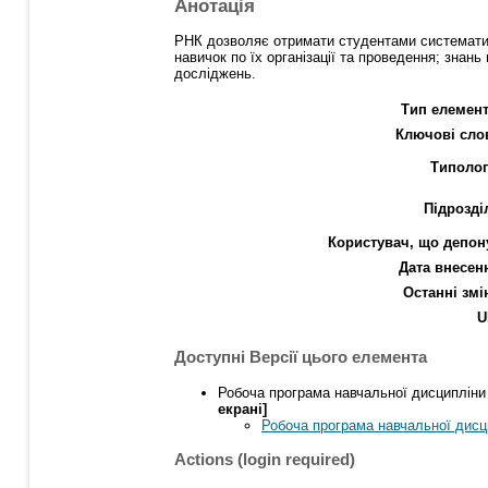
Анотація
РНК дозволяє отримати студентами систематизо
навичок по їх організації та проведення; зна
досліджень.
Тип елемент
Ключові сло
Типолог
Підрозді
Користувач, що депон
Дата внесен
Останні змі
U
Доступні Версії цього елемента
Робоча програма навчальної дисципліни "
екрані]
Робоча програма навчальної дисцип
Actions (login required)