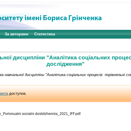
За авторами
Статистика
ної дисципліни "Аналітика соціальних процесі
дослідження"
а навчальної дисципліни "Аналітика соціальних процесів: порівняльні со
мента
доступна.
_Porivnualni socialni doslidzhennia_2021_IFF.pdf