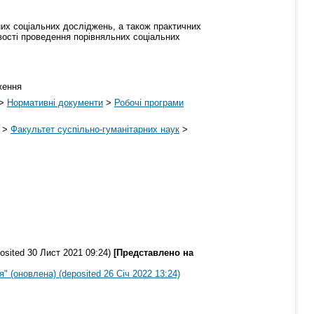
них соціальних досліджень, а також практичних
ивості проведення порівняльних соціальних
ження
>
Нормативні документи
>
Робочі програми
>
Факультет суспільно-гуманітарних наук
>
sited 30 Лист 2021 09:24)
[Представлено на
 (оновлена) (deposited 26 Січ 2022 13:24)