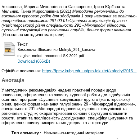
Бессонова, Марина Миколаївна
та
Слюсаренко, Ірина Юріївна
та
Мельник, Ганна Мирославівна
(2021)
Методичні рекомендації до
виконання курсових робіт для здобувачів 1 року навчання за освітньо-
професійною програмою 291.00.01«Суспільні комунікації» другого
(магістерського) рівня спеціальності 291 «Міжнародні відносини,
суспільні комунікації та регіональні студії», денної форми навчання
[Навчально-методичні матеріали]
Текст
Bessonova-Sliusarenko-Melnyk_291_kursova-
magistr_metod_recomend-SK-2021.pdf
Download (666kB)
Офіційне посилання:
https://fpmv.kubg.edu.ua/pro-fakultet/kafedry/2016...
Анотація
У методичних рекомендаціях надано практичні поради щодо
написання, оформлення та захисту курсової роботи для здобувачів
освітньої програми «Суспільні комунікації» другого (магістерського)
рівня, денної форми навчання галузі знань 29 «Міжнародні відносини»,
спеціальності 291 «Міжнародні відносини, суспільні комунікації та
регіональні студії»; охарактеризовані основні структурні елементи
роботи, етапи та послідовність дослідження, специфіку цитування та
оформлення списку використаних джерел та літератури.
Тип елементу :
Навчально-методичні матеріали