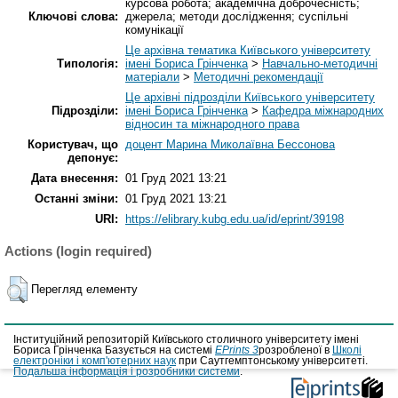
курсова робота; академічна доброчесність;
Ключові слова:
джерела; методи дослідження; суспільні
комунікації
Це архівна тематика Київського університету
Типологія:
імені Бориса Грінченка
>
Навчально-методичні
матеріали
>
Методичні рекомендації
Це архівні підрозділи Київського університету
Підрозділи:
імені Бориса Грінченка
>
Кафедра міжнародних
відносин та міжнародного права
Користувач, що
доцент Марина Миколаївна Бессонова
депонує:
Дата внесення:
01 Груд 2021 13:21
Останні зміни:
01 Груд 2021 13:21
URI:
https://elibrary.kubg.edu.ua/id/eprint/39198
Actions (login required)
Перегляд елементу
Інституційний репозиторій Київського столичного університету імені
Бориса Грінченка Базується на системі
EPrints 3
розробленої в
Школі
електроніки і комп'ютерних наук
при Саутгемптонському університеті.
Подальша інформація і розробники системи
.