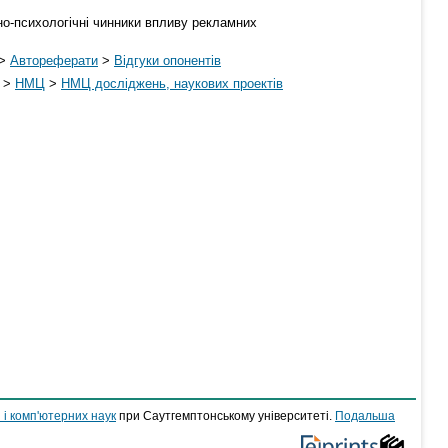
ьно-психологічні чинники впливу рекламних
>
Автореферати
>
Відгуки опонентів
>
НМЦ
>
НМЦ досліджень, наукових проектів
 і комп'ютерних наук
при Саутгемптонському університеті.
Подальша