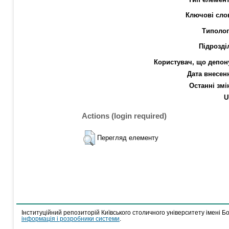
Ключові сло
Типолог
Підрозді
Користувач, що депон
Дата внесен
Останні змі
U
Actions (login required)
Перегляд елементу
Інституційний репозиторій Київського столичного університету імені Б
інформація і розробники системи
.