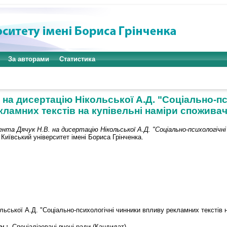
За авторами
Статистика
. на дисертацію Нікольської А.Д. "Соціально-п
кламних текстів на купівельні наміри споживач
ента Дячук Н.В. на дисертацію Нікольської А.Д. "Соціально-психологічн
Київський університет імені Бориса Грінченка.
льської А.Д. "Соціально-психологічні чинники впливу рекламних текстів н
у :
Спеціалізовані вчені ради (Кандидат)