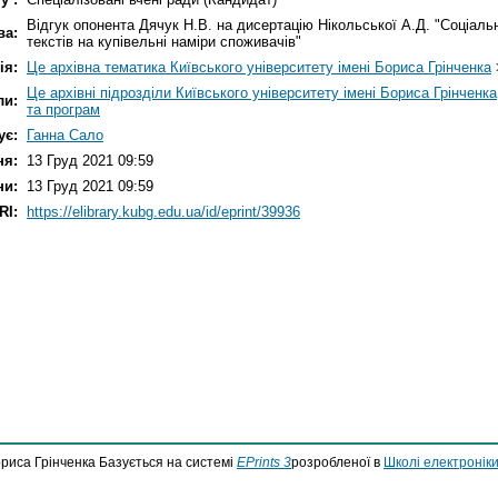
Відгук опонента Дячук Н.В. на дисертацію Нікольської А.Д. "Соціал
ва:
текстів на купівельні наміри споживачів"
ія:
Це архівна тематика Київського університету імені Бориса Грінченка
Це архівні підрозділи Київського університету імені Бориса Грінченка
ли:
та програм
ує:
Ганна Сало
ня:
13 Груд 2021 09:59
ни:
13 Груд 2021 09:59
RI:
https://elibrary.kubg.edu.ua/id/eprint/39936
ориса Грінченка Базується на системі
EPrints 3
розробленої в
Школі електроніки