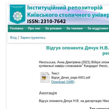
Головна
Про нас
За роками
За темами
За відділами
Вхід
Зареєструватись
Відгук опонента Дячук Н.В
ре
Нікольська, Анна Дмитрівна
(2021)
Відгук опон
купівельні наміри споживачів"
Кандидат thesis, 
Текст
Відгук_Дячук_page-0001.pdf
Download (1MB)
Анотація
Відгук опонента Дячук Н.В. на дисертацію Ніко
Тип елемент