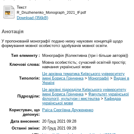
Текст
R_Druzhenenko_Monograph_2021_IF.pdf
Download (356kB)
Анотація
У пропонованій монографії подано низку наукових концепцій щодо
формування мовної особистотсі здобувачів мовної освіти.
Тип елементу :
Монографія (Колективна (три і більше авторів))
Мовна особистість; сучасний освітній простір;
Ключові слова:
навчання української мови
Це архівна тематика Київського університету
Типологія:
імені Бориса Грінченка
>
Монографії
>
Видані в
Україні
Це архівні підрозділи Київського університету
імені Бориса Грінченка
>
Факультет української
Підрозділи:
філології, культури і мистецтва
>
Кафедра
української мови
Користувач, що
Раїса Сергіївна Дружененко
депонує:
Дата внесення:
20 Груд 2021 09:28
Останні зміни:
20 Груд 2021 09:28