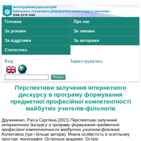
Головна
Про нас
За роками
За темами
За відділами
За авторами
Статистика
Вхід
Зареєструватись
Перспективи залучення інтернетного
дискурсу в програму формування
предметної професійної компетентності
майбутніх учителів-філологів
Дружененко, Раїса Сергіївна
(2021)
Перспективи залучення
інтернетного дискурсу в програму формування предметної
професійної компетентності майбутніх учителів-філологів
Колективна (три і більше авторів). Мовна особистість в освітньому
просторі: монографія. Острозька академія, Острог.