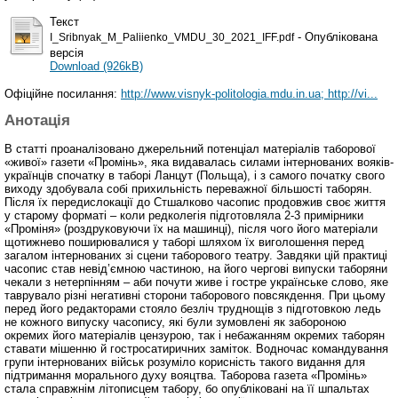
Текст
- Опублікована
I_Sribnyak_M_Paliienko_VMDU_30_2021_IFF.pdf
версія
Download (926kB)
Офіційне посилання:
http://www.visnyk-politologia.mdu.in.ua; http://vi...
Анотація
В статті проаналізовано джерельний потенціал матеріалів таборової
«живої» газети «Промінь», яка видавалась силами інтернованих вояків-
українців спочатку в таборі Ланцут (Польща), і з самого початку свого
виходу здобувала собі прихильність переважної більшості таборян.
Після їх передислокації до Стшалково часопис продовжив своє життя
у старому форматі – коли редколегія підготовляла 2-3 примірники
«Проміня» (роздруковуючи їх на машинці), після чого його матеріали
щотижнево поширювалися у таборі шляхом їх виголошення перед
загалом інтернованих зі сцени таборового театру. Завдяки цій практиці
часопис став невід’ємною частиною, на його чергові випуски таборяни
чекали з нетерпінням – аби почути живе і гостре українське слово, яке
таврувало різні негативні сторони таборового повсякдення. При цьому
перед його редакторами стояло безліч труднощів з підготовкою ледь
не кожного випуску часопису, які були зумовлені як забороною
окремих його матеріалів цензурою, так і небажанням окремих таборян
ставати мішенню й гостросатиричних заміток. Водночас командування
групи інтернованих військ розуміло корисність такого видання для
підтримання морального духу вояцтва. Таборова газета «Промінь»
стала справжнім літописцем табору, бо опубліковані на її шпальтах