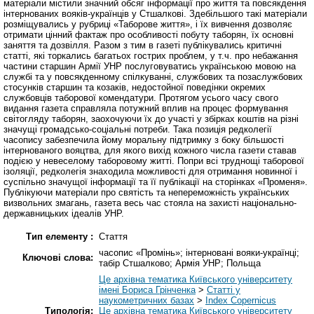
матеріали містили значний обсяг інформації про життя та повсякдення
інтернованих вояків-українців у Стшалкові. Здебільшого такі матеріали
розміщувались у рубриці «Таборове життя», і їх вивчення дозволяє
отримати цінний фактаж про особливості побуту таборян, їх основні
заняття та дозвілля. Разом з тим в газеті публікувались критичні
статті, які торкались багатьох гострих проблем, у т.ч. про небажання
частини старшин Армії УНР послуговуватись українською мовою на
службі та у повсякденному спілкуванні, службових та позаслужбових
стосунків старшин та козаків, недостойної поведінки окремих
службовців таборової комендатури. Протягом усього часу свого
видання газета справляла потужний вплив на процес формування
світогляду таборян, заохочуючи їх до участі у збірках коштів на різні
значущі громадсько-соціальні потреби. Така позиція редколегії
часопису забезпечила йому моральну підтримку з боку більшості
інтернованого вояцтва, для якого вихід кожного числа газети ставав
подією у невеселому таборовому житті. Попри всі труднощі таборової
ізоляції, редколегія знаходила можливості для отримання новинної і
суспільно значущої інформації та її публікації на сторінках «Променя».
Публікуючи матеріали про святість та непереможність українських
визвольних змагань, газета весь час стояла на захисті національно-
державницьких ідеалів УНР.
Тип елементу :
Стаття
часопис «Промінь»; інтерновані вояки-українці;
Ключові слова:
табір Стшалково; Армія УНР; Польща
Це архівна тематика Київського університету
імені Бориса Грінченка
>
Статті у
наукометричних базах
>
Index Copernicus
Типологія:
Це архівна тематика Київського університету