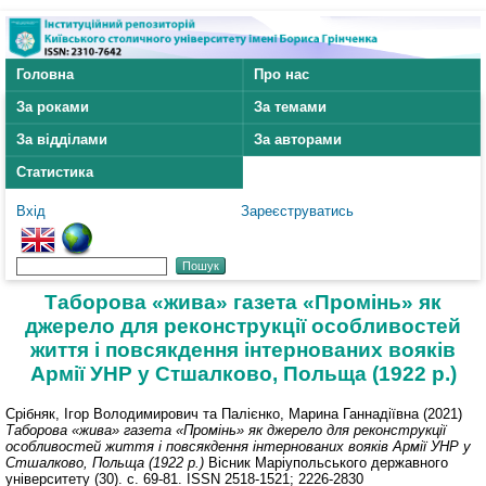
Головна
Про нас
За роками
За темами
За відділами
За авторами
Статистика
Вхід
Зареєструватись
Таборова «жива» газета «Промінь» як
джерело для реконструкції особливостей
життя і повсякдення інтернованих вояків
Армії УНР у Стшалково, Польща (1922 р.)
Срібняк, Ігор Володимирович
та
Палієнко, Марина Ганнадіївна
(2021)
Таборова «жива» газета «Промінь» як джерело для реконструкції
особливостей життя і повсякдення інтернованих вояків Армії УНР у
Стшалково, Польща (1922 р.)
Вісник Маріупольського державного
університету (30). с. 69-81. ISSN 2518-1521; 2226-2830