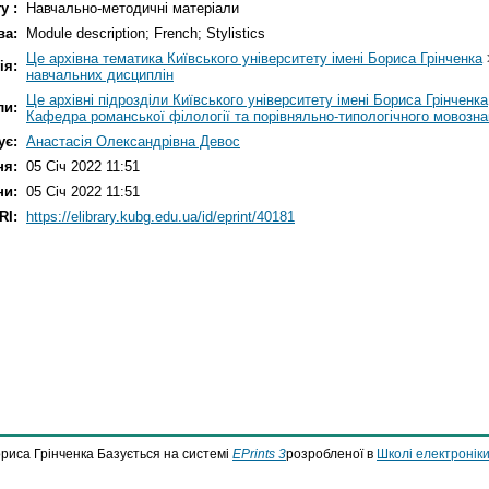
у :
Навчально-методичні матеріали
ва:
Module description; French; Stylistics
Це архівна тематика Київського університету імені Бориса Грінченка
ія:
навчальних дисциплін
Це архівні підрозділи Київського університету імені Бориса Грінченка
ли:
Кафедра романської філології та порівняльно-типологічного мовозн
ує:
Анастасія Олександрівна Девос
ня:
05 Січ 2022 11:51
ни:
05 Січ 2022 11:51
RI:
https://elibrary.kubg.edu.ua/id/eprint/40181
ориса Грінченка Базується на системі
EPrints 3
розробленої в
Школі електроніки