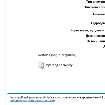
Тип елемент
Ключові сло
Типолог
Підрозді
Користувач, що депон
Дата внесен
Останні змі
U
Actions (login required)
Перегляд елементу
Інституційний репозиторій Київського столичного університету імені Б
інформація і розробники системи
.