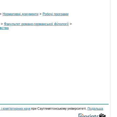
>
Нормативні документи
>
Робочі програми
>
Факультет романо-германської філології
>
авства
 і комп'ютерних наук
при Саутгемптонському університеті.
Подальша