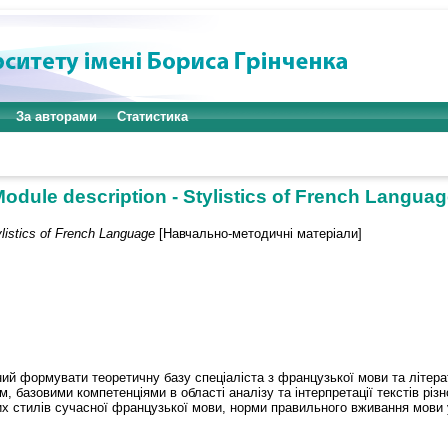
За авторами
Статистика
odule description - Stylistics of French Langua
ylistics of French Language
[Навчально-методичні матеріали]
ий формувати теоретичну базу спеціаліста з французької мови та літера
 базовими компетенціями в області аналізу та інтерпретації текстів різно
их стилів сучасної французької мови, норми правильного вживання мови у