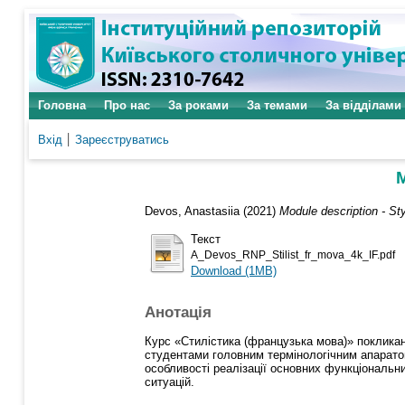
Головна
Про нас
За роками
За темами
За відділами
Вхід
Зареєструватись
M
Devos, Anastasiia
(2021)
Module description - St
Текст
A_Devos_RNP_Stilist_fr_mova_4k_IF.pdf
Download (1MB)
Анотація
Курс «Стилістика (французька мова)» покликан
студентами головним термінологічним апаратом,
особливості реалізації основних функціональн
ситуацій.