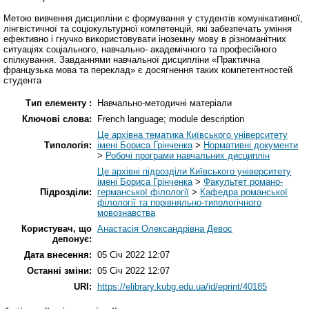
Метою вивчення дисципліни є формування у студентів комунікативної,
лінгвістичної та соціокультурної компетенцій, які забезпечать уміння
ефективно і гнучко використовувати іноземну мову в різноманітних
ситуаціях соціального, навчально- академічного та професійного
спілкування. Завданнями навчальної дисципліни «Практична
французька мова та переклад» є досягнення таких компетентностей
студента
Тип елементу :
Навчально-методичні матеріали
Ключові слова:
French language; module description
Це архівна тематика Київського університету
Типологія:
імені Бориса Грінченка
>
Нормативні документи
>
Робочі програми навчальних дисциплін
Це архівні підрозділи Київського університету
імені Бориса Грінченка
>
Факультет романо-
Підрозділи:
германської філології
>
Кафедра романської
філології та порівняльно-типологічного
мовознавства
Користувач, що
Анастасія Олександрівна Девос
депонує:
Дата внесення:
05 Січ 2022 12:07
Останні зміни:
05 Січ 2022 12:07
URI:
https://elibrary.kubg.edu.ua/id/eprint/40185