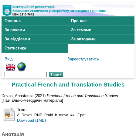
Головна
Про нас
За роками
За темами
За відділами
За авторами
Статистика
Вхід
Зареєструватись
Practical French and Translation Studies
Devos, Anastasiia
(2021)
Practical French and Translation Studies
[Навчально-методичні матеріали]
Текст
A_Devos_RNP_Prakt_fr_mova_4k_IF.pdf
Download (1MB)
Анотація