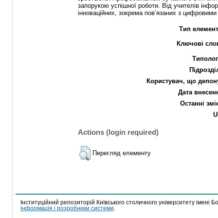
запорукою успішної роботи. Від учителів інфо
інноваційних, зокрема пов’язаних з цифровими
Тип елемент
Ключові сло
Типолог
Підрозді
Користувач, що депон
Дата внесен
Останні змі
U
Actions (login required)
Перегляд елементу
Інституційний репозиторій Київського столичного університету імені Б
інформація і розробники системи
.