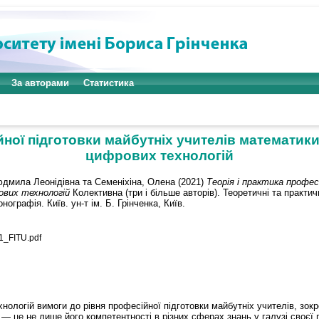
За авторами
Статистика
ійної підготовки майбутніх учителів математик
цифрових технологій
юдмила Леонідівна
та
Семеніхіна, Олена
(2021)
Теорія і практика профес
вих технологій
Колективна (три і більше авторів). Теоретичні та практи
нографія. Київ. ун-т ім. Б. Грінченка, Київ.
_FITU.pdf
нологій вимоги до рівня професійної підготовки майбутніх учителів, зок
 це не лише його компетентності в різних сферах знань у галузі своєї п