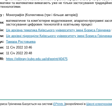
рматики та математики вимагають уже не тільки застосування традиційни
 технологіями.
у :
Монографія (Колективна (три і більше авторів))
математичне та комп’ютерне моделювання; апаратно-програмні засо
ва:
застосування цифрових технологій в освітньому процесі
ія:
Це архівна тематика Київського університету імені Бориса Грінченка
ли:
Це архівні підрозділи Київського університету імені Бориса Грінченка
ує:
Тамара Ростовцева
ня:
11 Січ 2022 10:46
ни:
11 Січ 2022 20:48
RI:
https://elibrary.kubg.edu.ua/id/eprint/40475
ориса Грінченка Базується на системі
EPrints 3
розробленої в
Школі електроніки