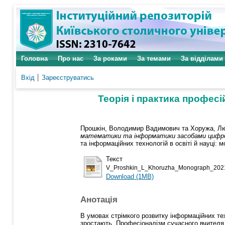
Головна
Про нас
За роками
За темами
За відділами
Вхід
Зареєструватись
Теорія і практика профес
Прошкін, Володимир Вадимович
та
Хоружа, Л
математики та інформатики засобами цифро
та інформаційних технологій в освіті й науці: мо
Текст
V_Proshkin_L_Khoruzha_Monograph_2021
Download (1MB)
Анотація
В умовах стрімкого розвитку інформаційних тех
зростають. Професіоналізм сучасного вчителя —