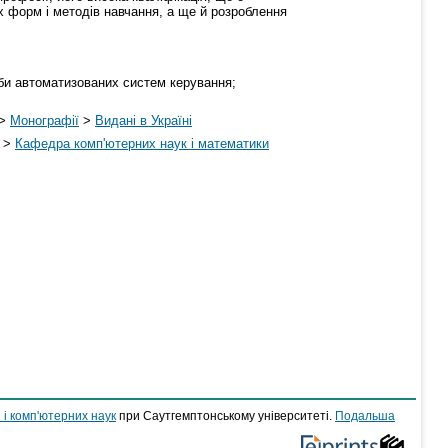
х форм і методів навчання, а ще й розроблення
би автоматизованих систем керування;
>
Монографії
>
Видані в Україні
>
Кафедра комп'ютерних наук і математики
 і комп'ютерних наук
при Саутгемптонському університеті.
Подальша