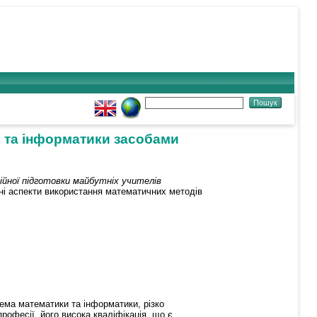
и та інформатики засобами
ійної підготовки майбутніх учителів
чні аспекти використання математичних методів
рема математики та інформатики, різко
рофесії, його висока кваліфікація, що є