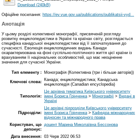
Download (240kB)
Офіційне посилання:
https://ev.vue.gov.ua/publications/publikatsii-vyd...
Анотація
У цьому розділі колективної монографії, присвяченій розгляду
розвитку енциклопедистики в Україні та країнах світу, розглядається
специфіка канадської енциклопедистики від її започаткування до
сучасності. Еволюція енциклопедичних видань Канади
охарактеризована на фоні суспільно-політичного життя цієї країни із
врахуванням її національних особливостей, що має неоціненне
значення для сучасної України.
Тип елементу :
Монографія (Колективна (три і більше авторів))
Канада; енциклопедистика; Канадська
Ключові слова:
енциклопедія (Canadian encyclopedia)
Це архівна тематика Київського університету
Типологія:
імені Бориса Грінченка
>
Монографії
>
Видані в
Україні
Це архівні підрозділи Київського університету
Підрозділи:
імені Бориса Грінченка
>
Кафедра міжнародних
відносин та міжнародного права
Користувач, що
доцент Марина Миколаївна Бессонова
депонує:
Дата внесення:
03 Черв 2022 06:53