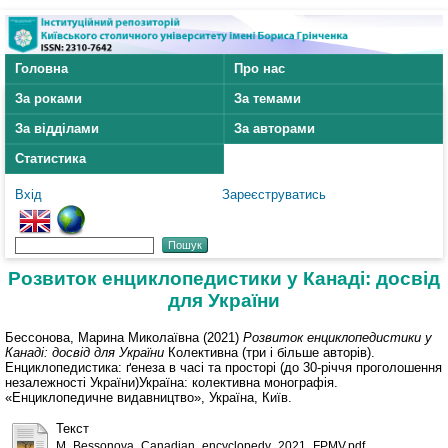
Головна
Про нас
За роками
За темами
За відділами
За авторами
Статистика
Вхід
Зареєструватись
Розвиток енциклопедистики у Канаді: досвід
для України
Бессонова, Марина Миколаївна
(2021)
Розвиток енциклопедистики у
Канаді: досвід для України
Колективна (три і більше авторів).
Енциклопедистика: ґенеза в часі та просторі (до 30-річчя проголошення
незалежності України)Україна: колективна монографія.
«Енциклопедичне видавництво», Україна, Київ.
Текст
M_Bessonova_Canadian_encyclopedy_2021_FPMV.pdf