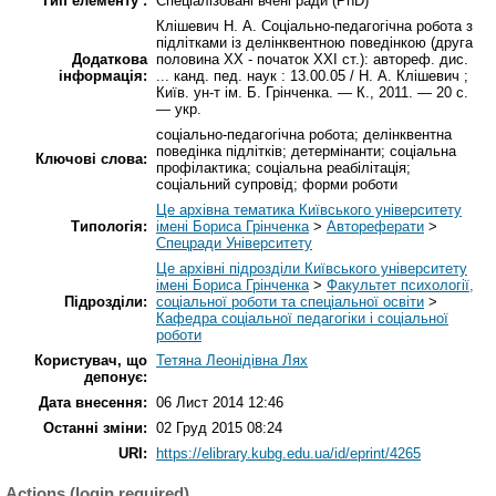
Тип елементу :
Спеціалізовані вчені ради (PhD)
Клішевич Н. А. Соціально-педагогічна робота з
підлітками із делінквентною поведінкою (друга
Додаткова
половина XX - початок XXI ст.): автореф. дис.
інформація:
... канд. пед. наук : 13.00.05 / Н. А. Клішевич ;
Київ. ун-т ім. Б. Грінченка. — К., 2011. — 20 с.
— укp.
соціально-педагогічна робота; делінквентна
поведінка підлітків; детермінанти; соціальна
Ключові слова:
профілактика; соціальна реабілітація;
соціальний супровід; форми роботи
Це архівна тематика Київського університету
Типологія:
імені Бориса Грінченка
>
Автореферати
>
Спецради Університету
Це архівні підрозділи Київського університету
імені Бориса Грінченка
>
Факультет психології,
Підрозділи:
соціальної роботи та спеціальної освіти
>
Кафедра соціальної педагогіки і соціальної
роботи
Користувач, що
Тетяна Леонідівна Лях
депонує:
Дата внесення:
06 Лист 2014 12:46
Останні зміни:
02 Груд 2015 08:24
URI:
https://elibrary.kubg.edu.ua/id/eprint/4265
Actions (login required)