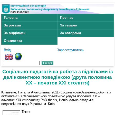
Головна
Про нас
За роками
За темами
За відділами
За авторами
Статистика
Вхід
Зареєструватись
Соціально-педагогічна робота з підлітками із
делінквентною поведінкою (друга половина
ХХ – початок ХХІ століття)
Клішевич, Наталія Анатоліївна
(2011)
Соціально-педагогічна робота з
підлітками із делінквентною поведінкою (друга половина ХХ –
початок ХХІ століття)
PhD thesis, Національна академія
педагогічних наук України, м. Київ.
Текст