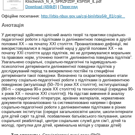
Klischevich_N_A_SPRZPZDP_KSPISR_IL.pdf
Download (484kB)
|
Перегляд
Офіційне посилання:
http://irbis-nbuv.gov.ua/cgi-bin/irbis64r_81/cgiir...
Анотація
У дисертації здійснено цілісний аналіз теорії та практики соціально-
педагогічної роботи з підлітками із делінквентною поведінкою в другій
половині ХХ – на початку ХХІ століття. Проаналізовано дефініції, які
використовувалися в педагогічній науці у другій половині ХХ – на
початку ХХІ століття щодо підлітків, які не дотримувалися моральних
та правових норм, уточнено поняття „делінквентна поведінка підлітків”.
Узагальнено соціальні, соціально-педагогічні та індивідуально-
психологічні детермінанти делінквентної поведінки підлітків у
досліджуваний період та виокремлено постійні та специфічні
детермінанти такої поведінки. Визначено та охарактеризовано етапи
розвитку соціально-педагогічної роботи з підлітками із делінквентною
поведінкою (актуалізації (50–70-ті роки ХХ століття), інституціалізації
(80-ті – середина 90-х років ХХ століття) та технологізації (середина 90-
х років ХХ – початок ХХІ століття)). На підставі вивчення й аналізу
науково-педагогічної літератури, архівних матеріалів, нормативних
документів проаналізовано та систематизовано напрями і форми
соціально-педагогічної роботи з делінквентними підлітками в різних
соціальних інститутах (середні загальноосвітні школи, школи-інтернати
для дітей сиріт та дітей, позбавлених батьківського піклування, школи
соціальної реабілітації, центри соціальних служб для сім’ї, дітей та
молоді, притулки для дітей, кримінальна міліція у справах дітей)