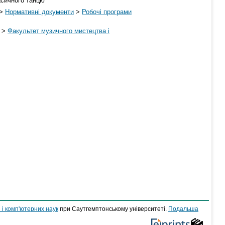
асичного танцю
>
Нормативні документи
>
Робочі програми
>
Факультет музичного мистецтва і
 і комп'ютерних наук
при Саутгемптонському університеті.
Подальша