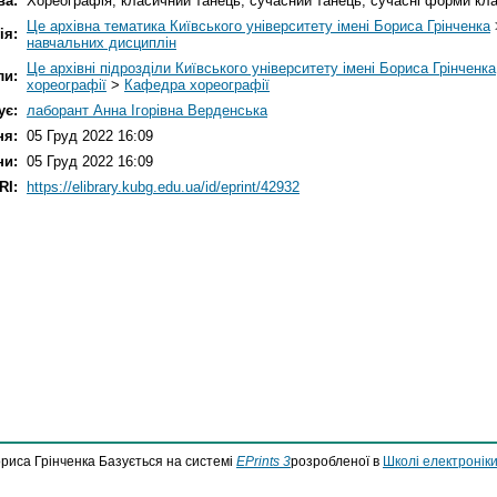
ва:
Хореографія; класичний танець; сучасний танець; сучасні форми кл
Це архівна тематика Київського університету імені Бориса Грінченка
ія:
навчальних дисциплін
Це архівні підрозділи Київського університету імені Бориса Грінченка
ли:
хореографії
>
Кафедра хореографії
ує:
лаборант Анна Ігорівна Верденська
ня:
05 Груд 2022 16:09
ни:
05 Груд 2022 16:09
RI:
https://elibrary.kubg.edu.ua/id/eprint/42932
ориса Грінченка Базується на системі
EPrints 3
розробленої в
Школі електроніки