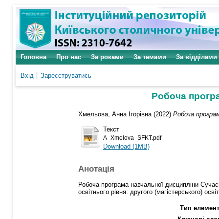
Головна
Про нас
За роками
За темами
За відділами
Вхід
Зареєструватись
Робоча прогр
Хмельова, Анна Ігорівна
(2022)
Робоча програ
Текст
A_Xmelova_SFKT.pdf
Download (1MB)
Анотація
Робоча програма навчальної дисципліни Сучасн
освітнього рівня: другого (магістерського) осв
Тип елемент