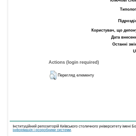
Ключові сло
Типолог
Підрозді
Користувач, що депон
Дата внесен
Останні змі
U
Actions (login required)
Перегляд елементу
Інституційний репозиторій Київського столичного університету імені Б
інформація і розробники системи
.