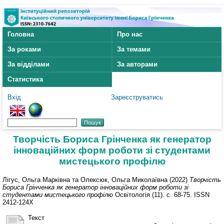
Головна
Про нас
За роками
За темами
За відділами
За авторами
Статистика
Вхід
Зареєструватись
Творчість Бориса Грінченка як генератор
інноваційних форм роботи зі студентами
мистецького профілю
Лігус, Ольга Марківна
та
Олексюк, Ольга Миколаївна
(2022)
Творчість
Бориса Грінченка як генератор інноваційних форм роботи зі
студентами мистецького профілю
Освітологія (11). с. 68-75. ISSN
2412-124X
Текст