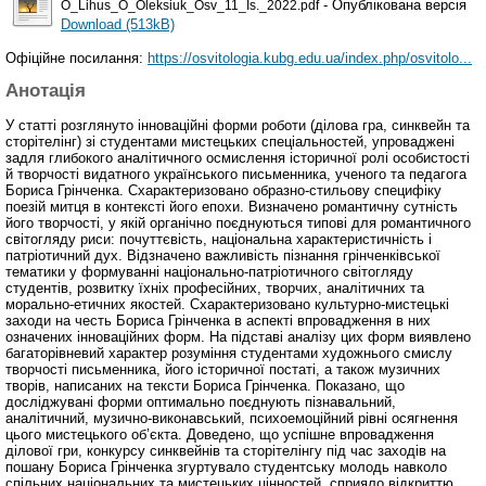
- Опублікована версія
O_Lihus_O_Oleksiuk_Osv_11_Is._2022.pdf
Download (513kB)
Офіційне посилання:
https://osvitologia.kubg.edu.ua/index.php/osvitolo...
Анотація
У статті розглянуто інноваційні форми роботи (ділова гра, синквейн та
сторітелінг) зі студентами мистецьких спеціальностей, упроваджені
задля глибокого аналітичного осмислення історичної ролі особистості
й творчості видатного українського письменника, ученого та педагога
Бориса Грінченка. Схарактеризовано образно-стильову специфіку
поезій митця в контексті його епохи. Визначено романтичну сутність
його творчості, у якій органічно поєднуються типові для романтичного
світогляду риси: почуттєвість, національна характеристичність і
патріотичний дух. Відзначено важливість пізнання грінченківської
тематики у формуванні національно-патріотичного світогляду
студентів, розвитку їхніх професійних, творчих, аналітичних та
морально-етичних якостей. Схарактеризовано культурно-мистецькі
заходи на честь Бориса Грінченка в аспекті впровадження в них
означених інноваційних форм. На підставі аналізу цих форм виявлено
багаторівневий характер розуміння студентами художнього смислу
творчості письменника, його історичної постаті, а також музичних
творів, написаних на тексти Бориса Грінченка. Показано, що
досліджувані форми оптимально поєднують пізнавальний,
аналітичний, музично-виконавський, психоемоційний рівні осягнення
цього мистецького об’єкта. Доведено, що успішне впровадження
ділової гри, конкурсу синквейнів та сторітелінгу під час заходів на
пошану Бориса Грінченка згуртувало студентську молодь навколо
спільних національних та мистецьких цінностей, сприяло відкриттю