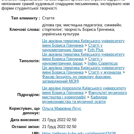
непізнаних граней художньої спадщини письменника, інспірувало нові
форми студентської творчості.
Тип елементу :
Стаття
ділова гра; мистецька педагогіка; синквейн;
Ключові слова:
сторітелінг; творчість Бориса Грінченка;
українська культура
Це архівна тематика Київського університету
імені Бориса Грінченка
>
Статті у
наукометричних базах
>
Erih Plus
Це архівна тематика Київського університету
імені Бориса Грінченка
>
Статті у
Типологія:
наукометричних базах
>
Index Copernicus
Це архівна тематика Київського університету
імені Бориса Грінченка
>
Статті у журналах
>
Фахові (входять до переліку фахових,
затверджений МОН)
Це архівні підрозділи Київського університету
імені Бориса Грінченка
>
Факультет музичного
Підрозділи:
мистецтва і хореографії
>
Кафедра
музикознавства та музичної освіти
Користувач, що
Ольга Марківна Лігус
депонує:
Дата внесення:
21 Груд 2022 02:50
Останні зміни:
21 Груд 2022 02:50
URI:
https://elibrary.kubg.edu.ua/id/eprint/43438