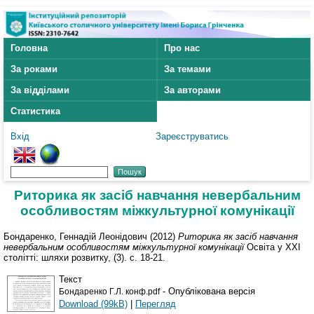
Головна
Про нас
За роками
За темами
За відділами
За авторами
Статистика
Вхід
Зареєструватись
Риторика як засіб навчання невербальним
особливостям міжкультурної комунікації
Бондаренко, Геннадій Леонідович
(2012)
Риторика як засіб навчання
невербальним особливостям міжкультурної комунікації
Освіта у ХХІ
столітті: шляхи розвитку, (3). с. 18-21.
Текст
- Опублікована версія
Бондаренко Г.Л. конф.pdf
Download (99kB)
|
Перегляд