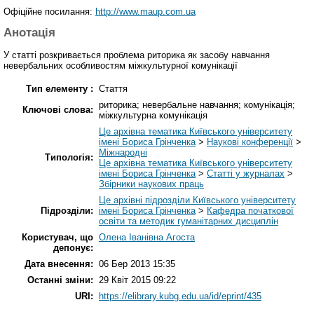
Офіційне посилання:
http://www.maup.com.ua
Анотація
У статті розкривається проблема риторика як засобу навчання
невербальних особливостям міжкультурної комунікації
Тип елементу :
Стаття
риторика; невербальне навчання; комунікація;
Ключові слова:
міжкультурна комунікація
Це архівна тематика Київського університету
імені Бориса Грінченка
>
Наукові конференції
>
Міжнародні
Типологія:
Це архівна тематика Київського університету
імені Бориса Грінченка
>
Статті у журналах
>
Збірники наукових праць
Це архівні підрозділи Київського університету
Підрозділи:
імені Бориса Грінченка
>
Кафедра початкової
освіти та методик гуманітарних дисциплін
Користувач, що
Олена Іванівна Агоста
депонує:
Дата внесення:
06 Бер 2013 15:35
Останні зміни:
29 Квіт 2015 09:22
URI:
https://elibrary.kubg.edu.ua/id/eprint/435