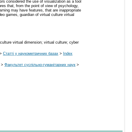
ors considered the use of visualization as a tool
ures that, from the point of view of psychology,
arning may have features, that are inappropriate
deo games, guardian of virtual culture virtual
culture virtual dimension; virtual culture; cyber
>
Статті у наукометричних базах
>
Index
>
Факультет суспільно-гуманітарних наук
>