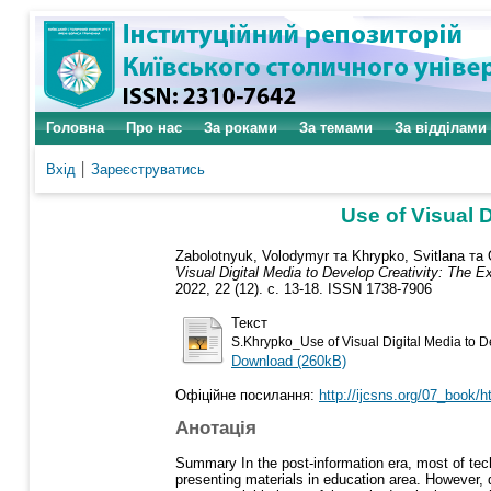
Головна
Про нас
За роками
За темами
За відділами
Вхід
Зареєструватись
Use of Visual 
Zabolotnyuk, Volodymyr
та
Khrypko, Svitlana
та
Visual Digital Media to Develop Creativity: The
2022, 22 (12). с. 13-18. ISSN 1738-7906
Текст
S.Khrypko_Use of Visual Digital Media to D
Download (260kB)
Офіційне посилання:
http://ijcsns.org/07_book/
Анотація
Summary In the post-information era, most of techn
presenting materials in education area. However, d