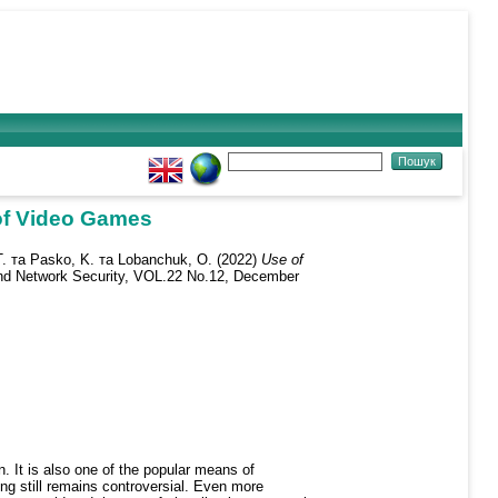
 of Video Games
T.
та
Pasko, K.
та
Lobanchuk, O.
(2022)
Use of
nd Network Security, VOL.22 No.12, December
n. It is also one of the popular means of
ing still remains controversial. Even more