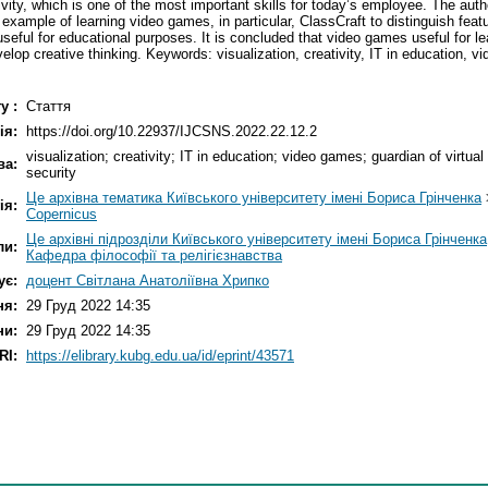
tivity, which is one of the most important skills for today’s employee. The auth
 example of learning video games, in particular, ClassCraft to distinguish feat
seful for educational purposes. It is concluded that video games useful for le
elop creative thinking. Keywords: visualization, creativity, IT in education, vi
у :
Стаття
ія:
https://doi.org/10.22937/IJCSNS.2022.22.12.2
visualization; creativity; IT in education; video games; guardian of virtual 
ва:
security
Це архівна тематика Київського університету імені Бориса Грінченка
ія:
Copernicus
Це архівні підрозділи Київського університету імені Бориса Грінченка
ли:
Кафедра філософії та релігієзнавства
ує:
доцент Світлана Анатоліївна Хрипко
ня:
29 Груд 2022 14:35
ни:
29 Груд 2022 14:35
RI:
https://elibrary.kubg.edu.ua/id/eprint/43571