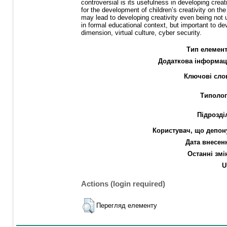
controversial is its usefulness in developing crea
for the development of children’s creativity on the
may lead to developing creativity even being not u
in formal educational context, but important to dev
dimension, virtual culture, cyber security.
Тип елемент
Додаткова інформац
Ключові сло
Типолог
Підрозді
Користувач, що депон
Дата внесен
Останні змі
U
Actions (login required)
Перегляд елементу