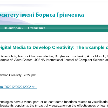
За авторами
Статистика
Digital Media to Develop Creativity: The Example
Ostashchuk, Ivan
та
Chornomordenko, Dmytro
та
Timchenko, A.
та
Motruk, 
 Example of Video Games
IJCSNS International Journal of Computer Science a
evelop Creativity _2022.pdf
html/202212/202212002.ht...
ologies have a visual part, or at least some functions related to visualizatio
espite its popularity, the impact of visualization on the effectiveness of learn