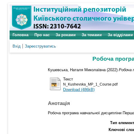
Головна
Про нас
За роками
За темами
За відділами
Вхід
Зареєструватись
Робоча програ
Кушевська, Наталя Миколаївна
(2022)
Робоча 
Текст
N_Kushevska_MP_1_Course.pdf
Download (486kB)
Анотація
Робоча програма навчальної дисципліни Перша 
Тип елемент
Ключові сло