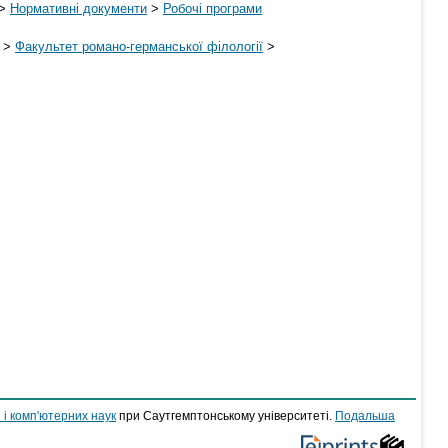
>
Нормативні документи
>
Робочі програми
>
Факультет романо-германської філології
>
 і комп'ютерних наук
при Саутгемптонському університеті.
Подальша