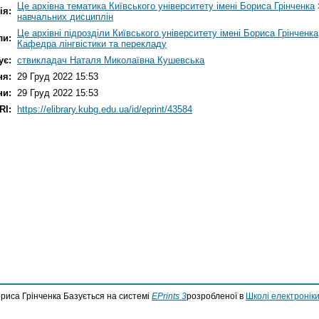
Це архівна тематика Київського університету імені Бориса Грінченка
ія:
навчальних дисциплін
Це архівні підрозділи Київського університету імені Бориса Грінченка
ли:
Кафедра лінгвістики та перекладу
ує:
ствикладач Наталя Миколаївна Кушевська
ня:
29 Груд 2022 15:53
ни:
29 Груд 2022 15:53
RI:
https://elibrary.kubg.edu.ua/id/eprint/43584
ориса Грінченка Базується на системі
EPrints 3
розробленої в
Школі електроніки