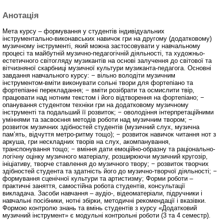
Анотація
Мета курсу – формування у студентів індивідуальних
інструментально-виконавських навичок гри на другому (додатковому)
музичному інструменті, який можна застосовувати у навчальному
процесі та майбутній музично-педагогічній діяльності, та художньо-
естетичного світогляду музикантів на основі залучення до світової та
вітчизняної скарбниці музичної культури музиканта-педагога. Основні
завдання навчального курсу: − вільно володіти музичним
інструментом-вміти виконувати сольні твори для фортепіано та
фортепіанні перекладання; − вміти розібрати та осмислити твір,
працювати над нотним текстом і його відтворення на фортепіано; −
опанування студентом техніки гри на додатковому музичному
інструменті та подальший її розвиток; − оволодіння інтерпретаційними
уміннями та засвоєння методів роботи над музичним твором; −
розвиток музичних здібностей студентів (музичний слух, музична
пам’ять, відчуття метро-ритму тощо); − розвиток навичок читання нот з
аркуша, гри нескладних творів на слух, акомпанування,
транспонування тощо; − вміння дати емоційно-образну та раціонально-
логічну оцінку музичного матеріалу, розширюючи музичний кругозір,
ініціативу, творче ставлення до музичного твору; − розвиток творчих
здібностей студента та здатність його до музично-творчої діяльності; −
формування сценічної культури та артистизму; Форми роботи –
практичні заняття, самостійна робота студентів, консультації
викладача. Засоби навчання – аудіо-, відеоматеріали, підручники і
навчальні посібники, нотні збірки, методичні рекомендації і вказівки.
Формою контролю знань та вмінь студентів з курсу «Додатковий
музичний інструмент» є модульні контрольні роботи (3 та 4 семестр).