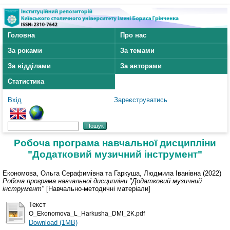
Головна
Про нас
За роками
За темами
За відділами
За авторами
Статистика
Вхід
Зареєструватись
Робоча програма навчальної дисципліни
"Додатковий музичний інструмент"
Економова, Ольга Серафимівна
та
Гаркуша, Людмила Іванівна
(2022)
Робоча програма навчальної дисципліни "Додатковий музичний
інструмент"
[Навчально-методичні матеріали]
Текст
O_Ekonomova_L_Harkusha_DMI_2K.pdf
Download (1MB)