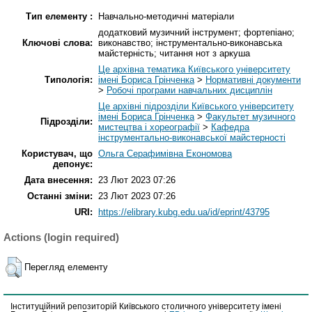
Тип елементу :
Навчально-методичні матеріали
додатковий музичний інструмент; фортепіано;
Ключові слова:
виконавство; інструментально-виконавська
майстерність; читання нот з аркуша
Це архівна тематика Київського університету
Типологія:
імені Бориса Грінченка
>
Нормативні документи
>
Робочі програми навчальних дисциплін
Це архівні підрозділи Київського університету
імені Бориса Грінченка
>
Факультет музичного
Підрозділи:
мистецтва і хореографії
>
Кафедра
інструментально-виконавської майстерності
Користувач, що
Ольга Серафимівна Економова
депонує:
Дата внесення:
23 Лют 2023 07:26
Останні зміни:
23 Лют 2023 07:26
URI:
https://elibrary.kubg.edu.ua/id/eprint/43795
Actions (login required)
Перегляд елементу
Інституційний репозиторій Київського столичного університету імені