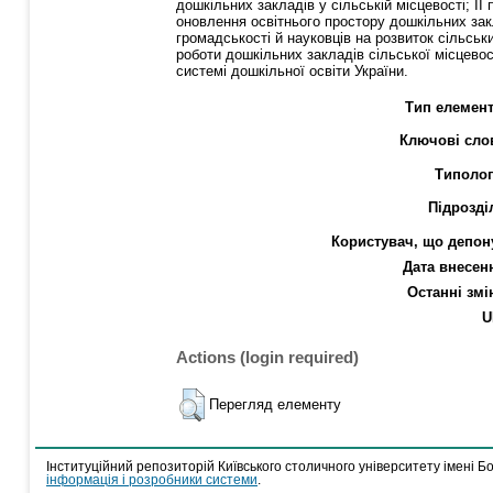
дошкільних закладів у сільській місцевості; ІІ 
оновлення освітнього простору дошкільних закл
громадськості й науковців на розвиток сільсь
роботи дошкільних закладів сільської місцевос
системі дошкільної освіти України.
Тип елемент
Ключові сло
Типолог
Підрозді
Користувач, що депон
Дата внесен
Останні змі
U
Actions (login required)
Перегляд елементу
Інституційний репозиторій Київського столичного університету імені Б
інформація і розробники системи
.