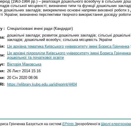
період (1963-1984 рр.) – реалізація дошкільного всеобучу в сільських дошк
адів сільської місцевості; визначено типи та функції дошкільних заклад
ких дошкільних закладів; виокремлено основні напрями виховної роботи 
ті України; визначено перспективи творчого використання досвіду роботи
у :
Спеціалізовані вчені ради (Кандидат)
дошкільні заклади; розвиток дошкільних закладів; сільські дошкільн
ва:
закладів; дошкільний всеобуч; сільська місцевість України
ія:
Це архівна тематика Київського університету імені Бориса Грінченка
Це архівні підрозділи Київського університету імені Бориса Грінченка
ли:
дошкільної та початкової освіти
ує:
Вікторія Маковська
ня:
26 Лист 2014 15:16
ни:
20 Січ 2020 08:06
RI:
https://elibrary.kubg.edu.ua/id/eprint/4404
ориса Грінченка Базується на системі
EPrints 3
розробленої в
Школі електроніки