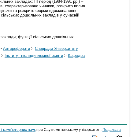
ільних закладах; ІІІ період (1984-1991 рр.) –
ів; схарактеризовано чинники, розкрито вплив
з дітьми та розкрито форми вдосконалення
 сільських дошкільних закладів у сучасній
і заклади; функції сільських дошкільних
>
Автореферати
>
Спецради Університету
>
Інститут післядипломної освіти
>
Кафедра
 і комп'ютерних наук
при Саутгемптонському університеті.
Подальша