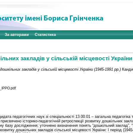
За авторами
Статистика
льних закладів у сільській місцевості України 
ошкільних закладів у сільській місцевості України (1945-1991 рр.)
Кандид
IPPO.pdf
дата педагогічних наук зі спеціальності 13.00.01 – загальна педагогіка та
 присвячено історико-педагогічній ретроспекції розвитку дошкільних закла
ну базу дослідження; уточнено визначення понять “дошкільний заклад”, “
озвитку дошкільних закладів сільської місцевості України: І період (194