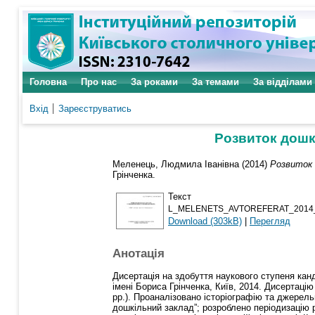
Головна
Про нас
За роками
За темами
За відділами
Вхід
Зареєструватись
Розвиток дошкі
Меленець, Людмила Іванівна
(2014)
Розвиток д
Грінченка.
Текст
L_MELENETS_AVTOREFERAT_2014_
Download (303kB)
|
Перегляд
Анотація
Дисертація на здобуття наукового ступеня канди
імені Бориса Грінченка, Київ, 2014. Дисертацію
рр.). Проаналізовано історіографію та джерель
дошкільний заклад”; розроблено періодизацію р