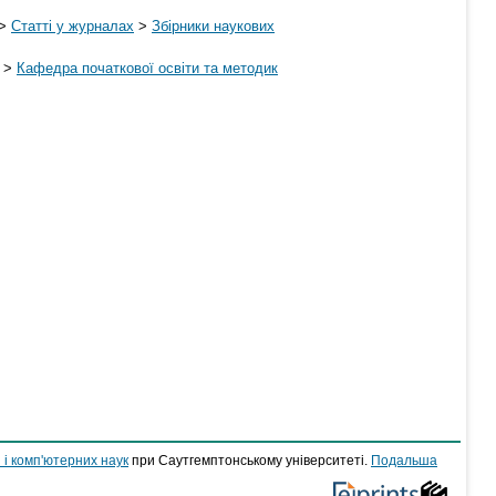
>
Статті у журналах
>
Збірники наукових
>
Кафедра початкової освіти та методик
 і комп'ютерних наук
при Саутгемптонському університеті.
Подальша