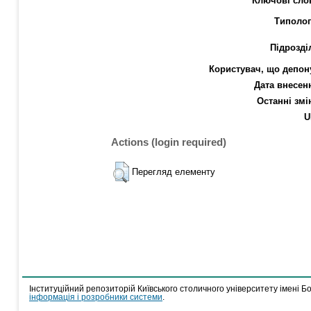
Ключові сло
Типолог
Підрозді
Користувач, що депон
Дата внесен
Останні змі
U
Actions (login required)
Перегляд елементу
Інституційний репозиторій Київського столичного університету імені Б
інформація і розробники системи
.