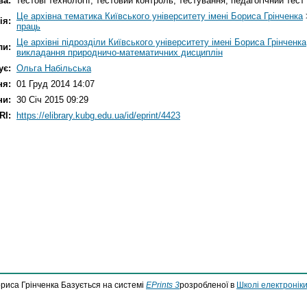
ва:
тестові технології, тестовий контроль, тестування, педагогічний тест
Це архівна тематика Київського університету імені Бориса Грінченка
ія:
праць
Це архівні підрозділи Київського університету імені Бориса Грінченка
ли:
викладання природничо-математичних дисциплін
ує:
Ольга Набільська
ня:
01 Груд 2014 14:07
ни:
30 Січ 2015 09:29
RI:
https://elibrary.kubg.edu.ua/id/eprint/4423
ориса Грінченка Базується на системі
EPrints 3
розробленої в
Школі електроніки