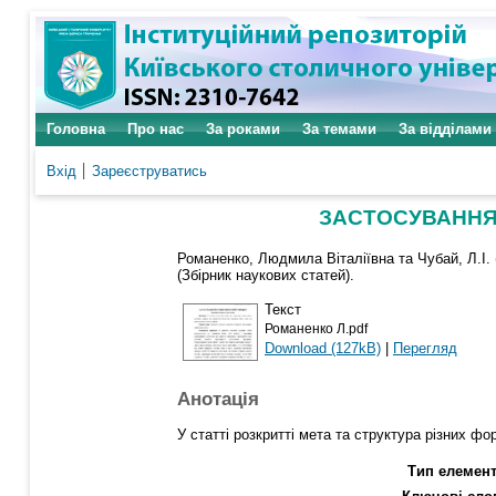
Головна
Про нас
За роками
За темами
За відділами
Вхід
Зареєструватись
ЗАСТОСУВАННЯ
Романенко, Людмила Віталіївна
та
Чубай, Л.І.
(Збірник наукових статей).
Текст
Романенко Л.pdf
Download (127kB)
|
Перегляд
Анотація
У статті розкритті мета та структура різних ф
Тип елемент