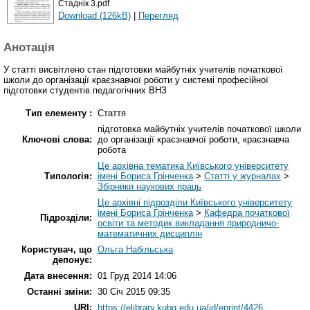
Стаднік 3.pdf
Download (126kB)
|
Перегляд
Анотація
У статті висвітлено стан підготовки майбутніх учителів початкової
школи до організації краєзнавчої роботи у системі професійної
підготовки студентів педагогічних ВНЗ
Тип елементу :
Стаття
підготовка майбутніх учителів початкової школи
Ключові слова:
до організації краєзнавчої роботи, краєзнавча
робота
Це архівна тематика Київського університету
Типологія:
імені Бориса Грінченка
>
Статті у журналах
>
Збірники наукових праць
Це архівні підрозділи Київського університету
імені Бориса Грінченка
>
Кафедра початкової
Підрозділи:
освіти та методик викладання природничо-
математичних дисциплін
Користувач, що
Ольга Набільська
депонує:
Дата внесення:
01 Груд 2014 14:06
Останні зміни:
30 Січ 2015 09:35
URI:
https://elibrary.kubg.edu.ua/id/eprint/4426