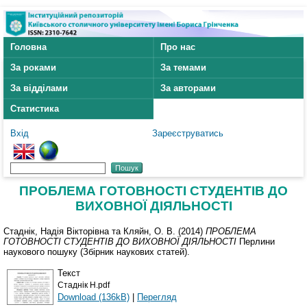
Головна
Про нас
За роками
За темами
За відділами
За авторами
Статистика
Вхід
Зареєструватись
ПРОБЛЕМА ГОТОВНОСТІ СТУДЕНТІВ ДО
ВИХОВНОЇ ДІЯЛЬНОСТІ
Стаднік, Надія Вікторівна
та
Кляйн, О. В.
(2014)
ПРОБЛЕМА
ГОТОВНОСТІ СТУДЕНТІВ ДО ВИХОВНОЇ ДІЯЛЬНОСТІ
Перлини
наукового пошуку (Збірник наукових статей).
Текст
Стаднік Н.pdf
Download (136kB)
|
Перегляд