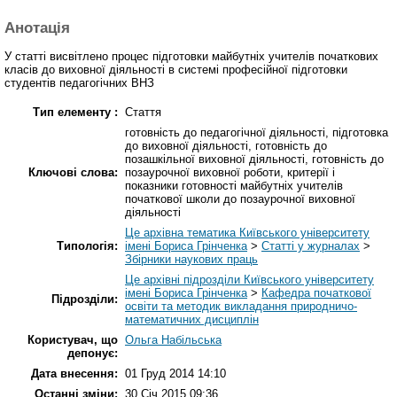
Анотація
У статті висвітлено процес підготовки майбутніх учителів початкових
класів до виховної діяльності в системі професійної підготовки
студентів педагогічних ВНЗ
Тип елементу :
Стаття
готовність до педагогічної діяльності, підготовка
до виховної діяльності, готовність до
позашкільної виховної діяльності, готовність до
Ключові слова:
позаурочної виховної роботи, критерії і
показники готовності майбутніх учителів
початкової школи до позаурочної виховної
діяльності
Це архівна тематика Київського університету
Типологія:
імені Бориса Грінченка
>
Статті у журналах
>
Збірники наукових праць
Це архівні підрозділи Київського університету
імені Бориса Грінченка
>
Кафедра початкової
Підрозділи:
освіти та методик викладання природничо-
математичних дисциплін
Користувач, що
Ольга Набільська
депонує:
Дата внесення:
01 Груд 2014 14:10
Останні зміни:
30 Січ 2015 09:36