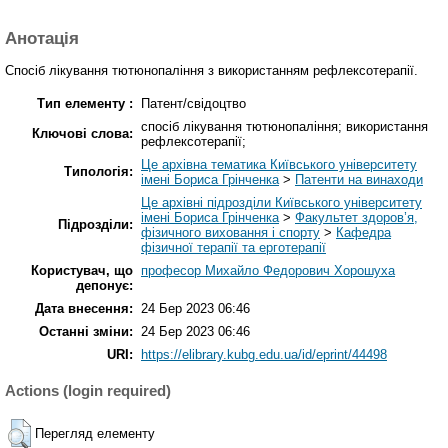
Анотація
Спосіб лікування тютюнопаління з використанням рефлексотерапії.
Тип елементу :
Патент/свідоцтво
спосіб лікування тютюнопаління; використання
Ключові слова:
рефлексотерапії;
Це архівна тематика Київського університету
Типологія:
імені Бориса Грінченка
>
Патенти на винаходи
Це архівні підрозділи Київського університету
імені Бориса Грінченка
>
Факультет здоров’я,
Підрозділи:
фізичного виховання і спорту
>
Кафедра
фізичної терапії та ерготерапії
Користувач, що
професор Михайло Федорович Хорошуха
депонує:
Дата внесення:
24 Бер 2023 06:46
Останні зміни:
24 Бер 2023 06:46
URI:
https://elibrary.kubg.edu.ua/id/eprint/44498
Actions (login required)
Перегляд елементу