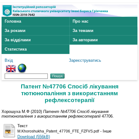
Головна
Про нас
За роками
За темами
За відділами
За авторами
Статистика
Вхід
Зареєструватись
Патент №47706 Спосіб лікування
тютюнопаління з використанням
рефлексотерапії
Хорошуха М.Ф (2010)
Патент №47706 Спосіб лікування
тютюнопаління з використанням рефлексотерапії
47706.
Текст
- Інше
M.Khoroshukha_Patent_47706_FTE_FZFVS.pdf
Download (556kB)