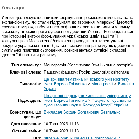
Анотація
У книзі досліджуються витоки формування російського месіанства та
експансіонізму, які стали підґрунтям до творення імперської ідеології
«русского мира», набули гіпертрофованих рис та вилилися у пряму
військову агресію проти суверенної держави Україна. Розповідається
про історичні витоки фор-мування української цивілізації та її
конкуренцію з Московією (Росією) за природні та інтелектуальні
ресурси української нації. Дається визначення рашизму як ідеології й
суспільної практики сьогодення, розкриваються сутнісні складові
ідеології й практики рашизму
Тип елементу :
Монографія (Колективна (три і більше авторів))
Ключові слова:
Рашизм; фашизм; Росія; ідеологія; світогляд
Це архівна тематика Київського університету
Типологія:
імені Бориса Грінченка
>
Монографії
>
Видані в
Україні
Це архівні підрозділи Київського університету
Підрозділи:
імені Бориса Грінченка
>
Факультет суспільно-
гуманітарних наук
>
Кафедра історії України
Користувач, що
Викладач Богдан Богданович Безпалько
депонує:
Дата внесення:
10 Трав 2023 11:13
Останні зміни:
10 Трав 2023 11:13
URI:
https://elibrary.kubg.edu.ua/id/eprint/44912