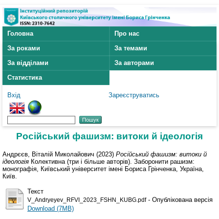
Головна
Про нас
За роками
За темами
За відділами
За авторами
Статистика
Вхід
Зареєструватись
Російський фашизм: витоки й ідеологія
Андрєєв, Віталій Миколайович
(2023)
Російський фашизм: витоки й
ідеологія
Колективна (три і більше авторів). Заборонити рашизм:
монографія, Київський університет імені Бориса Грінченка, Україна,
Київ.
Текст
- Опублікована версія
V_Andryeyev_RFVI_2023_FSHN_KUBG.pdf
Download (7MB)