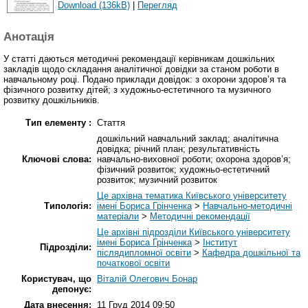
Download (136kB)
|
Перегляд
Анотація
У статті даються методичні рекомендації керівникам дошкільних
закладів щодо складання аналітичної довідки за станом роботи в
навчальному році. Подано приклади довідок: з охорони здоров’я та
фізичного розвитку дітей; з художньо-естетичного та музичного
розвитку дошкільників.
Тип елементу :
Стаття
дошкільний навчальний заклад; аналітична
довідка; річний план; результативність
Ключові слова:
навчально-виховної роботи; охорона здоров’я;
фізичний розвиток; художньо-естетичний
розвиток; музичний розвиток
Це архівна тематика Київського університету
Типологія:
імені Бориса Грінченка
>
Навчально-методичні
матеріали
>
Методичні рекомендації
Це архівні підрозділи Київського університету
імені Бориса Грінченка
>
Інститут
Підрозділи:
післядипломної освіти
>
Кафедра дошкільної та
початкової освіти
Користувач, що
Віталій Олегович Бонар
депонує:
Дата внесення:
11 Груд 2014 09:50