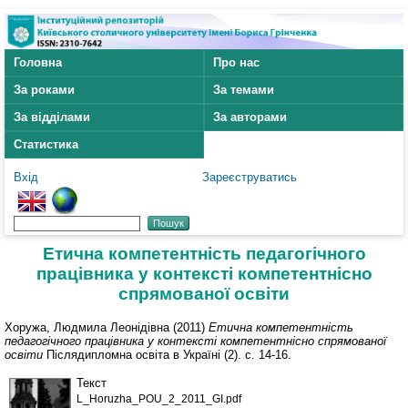
Головна
Про нас
За роками
За темами
За відділами
За авторами
Статистика
Вхід
Зареєструватись
Етична компетентність педагогічного
працівника у контексті компетентнісно
спрямованої освіти
Хоружа, Людмила Леонідівна
(2011)
Етична компетентність
педагогічного працівника у контексті компетентнісно спрямованої
освіти
Післядипломна освіта в Україні (2). с. 14-16.
Текст
L_Horuzha_POU_2_2011_GI.pdf