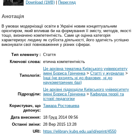
Download (1MB)
|
Перегляд
Анотація
В умовах модернізації освіти в Україні новим концептуальним
орієнтиром, який впливав би на формування її змісту, методів, якості
тощо, визначено компетентність. Саме ця оцінна категорія
характеризує людину як суб'єкта діяльності, його здатність успішно
виконувати свої повноваження у різних сферах.
Тип елементу :
Стаття
Ключові слова:
етична компетентність
Це архівна тематика Київського університету
імені Бориса Грінченка
>
Статті у журналах
>
Типологія:
Інші (не входять ні до фахових, ні до
наукометричних баз)
Це архівні підрозділи Київського університету
Підрозділи:
імені Бориса Грінченка
>
Кафедра теорії та
історії педагогіки
Користувач, що
Тамара Ростовцева
депонує:
Дата внесення:
18 Груд 2014 09:56
Останні зміни:
28 Вер 2015 13:28
URI:
https://elibrary.kubg.edu.ua/id/eprint/4550