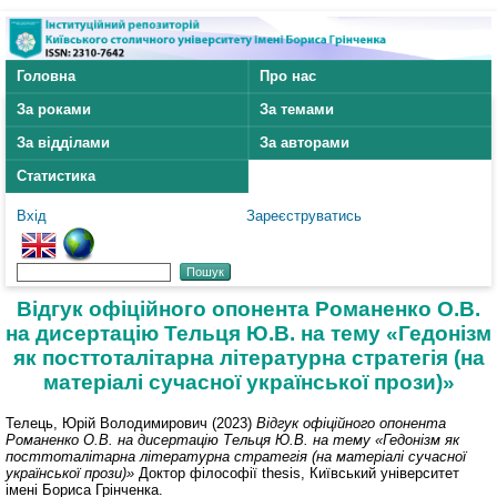
Головна
Про нас
За роками
За темами
За відділами
За авторами
Статистика
Вхід
Зареєструватись
Відгук офіційного опонента Романенко О.В.
на дисертацію Тельця Ю.В. на тему «Гедонізм
як посттоталітарна літературна стратегія (на
матеріалі сучасної української прози)»
Телець, Юрій Володимирович
(2023)
Відгук офіційного опонента
Романенко О.В. на дисертацію Тельця Ю.В. на тему «Гедонізм як
посттоталітарна літературна стратегія (на матеріалі сучасної
української прози)»
Доктор філософії thesis, Київський університет
імені Бориса Грінченка.