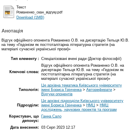
Текст
Романенко_скан_відгуку.pdf
Download (1MB)
Анотація
Відгук офіційного опонента Романенко О.В. на дисертацію Тельця Ю.В.
на тему «Гедонізм як посттоталітарна літературна стратегія (на
матеріалі сучасної української прози)»
Тип елементу :
Спеціалізовані вчені ради (Доктор філософії)
Відгук офіційного опонента Романенко О.В. на
дисертацію Тельця Ю.В. на тему «Гедонізм як
Ключові слова:
посттоталітарна літературна стратегія (на
матеріалі сучасної української прози)»
Це архівна тематика Київського університету
Типологія:
імені Бориса Грінченка
>
Автореферати
>
Відгуки опонентів
Це архівні підрозділи Київського університету
Підрозділи:
імені Бориса Грінченка
>
НМЦ
>
НМЦ
досліджень, наукових проектів та програм
Користувач, що
Ганна Сало
депонує:
Дата внесення:
03 Серп 2023 12:17