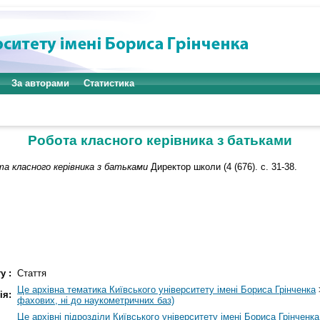
За авторами
Статистика
Робота класного керівника з батьками
а класного керівника з батьками
Директор школи (4 (676). с. 31-38.
у :
Стаття
Це архівна тематика Київського університету імені Бориса Грінченка
ія:
фахових, ні до наукометричних баз)
Це архівні підрозділи Київського університету імені Бориса Грінченка