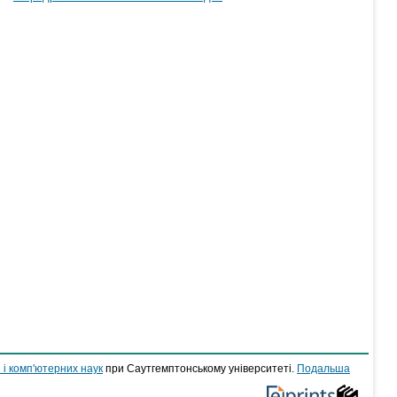
 і комп'ютерних наук
при Саутгемптонському університеті.
Подальша