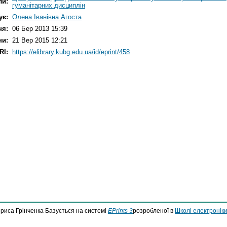
ли:
гуманітарних дисциплін
ує:
Олена Іванівна Агоста
ня:
06 Бер 2013 15:39
ни:
21 Вер 2015 12:21
RI:
https://elibrary.kubg.edu.ua/id/eprint/458
ориса Грінченка Базується на системі
EPrints 3
розробленої в
Школі електроніки