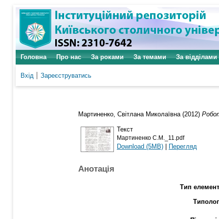
Головна
Про нас
За роками
За темами
За відділами
Вхід
Зареєструватись
Мартиненко, Світлана Миколаївна
(2012)
Робот
Текст
Мартиненко С.М._11.pdf
Download (5MB)
|
Перегляд
Анотація
Тип елемент
Типолог