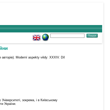
ійни
 авторів). Moderní aspekty vědy: XXXIV. Díl
 Університеті, зокрема, і в Київському
ти України.