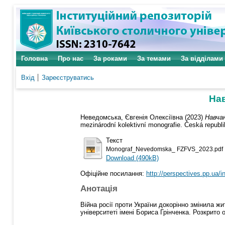
Головна
Про нас
За роками
За темами
За відділами
Вхід
Зареєструватись
Нав
Неведомська, Євгенія Олексіївна
(2023)
Навча
mezinárodní kolektivní monografie. Česká republi
Текст
Monograf_Nevedomska_ FZFVS_2023.pdf
Download (490kB)
Офіційне посилання:
http://perspectives.pp.ua/
Анотація
Війна росії проти України докорінно змінила жи
університеті імені Бориса Грінченка. Розкрито