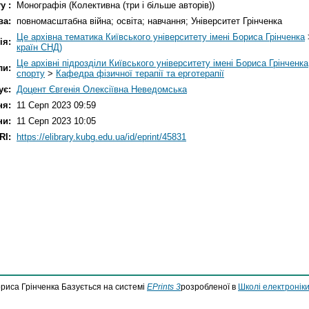
у :
Монографія (Колективна (три і більше авторів))
ва:
повномасштабна війна; освіта; навчання; Університет Грінченка
Це архівна тематика Київського університету імені Бориса Грінченка
ія:
країн СНД)
Це архівні підрозділи Київського університету імені Бориса Грінченка
ли:
спорту
>
Кафедра фізичної терапії та ерготерапії
ує:
Доцент Євгенія Олексіївна Неведомська
ня:
11 Серп 2023 09:59
ни:
11 Серп 2023 10:05
RI:
https://elibrary.kubg.edu.ua/id/eprint/45831
ориса Грінченка Базується на системі
EPrints 3
розробленої в
Школі електроніки