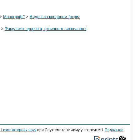
>
Монографії
>
Видані за кордоном (окрім
>
Факультет здоров’я, фізичного виховання і
 і комп'ютерних наук
при Саутгемптонському університеті.
Подальша