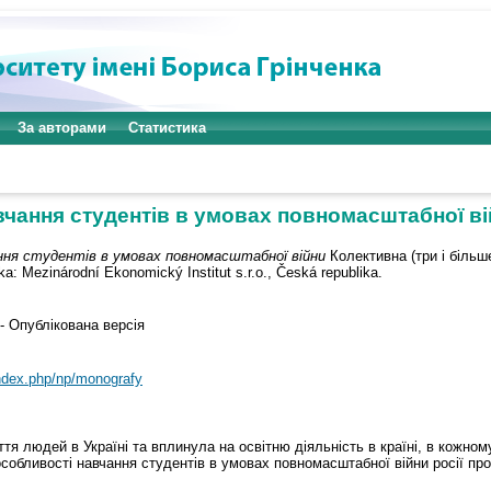
За авторами
Статистика
чання студентів в умовах повномасштабної в
ння студентів в умовах повномасштабної війни
Колективна (три і більше
ka: Mezinárodní Ekonomický Institut s.r.o., Česká republika.
- Опублікована версія
index.php/np/monografy
ття людей в Україні та вплинула на освітню діяльність в країні, в кожному
 особливості навчання студентів в умовах повномасштабної війни росії про