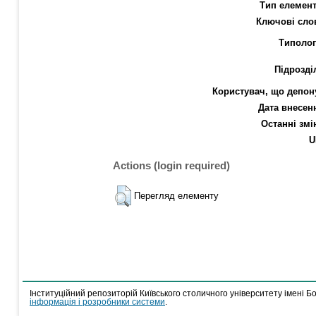
Тип елемент
Ключові сло
Типолог
Підрозді
Користувач, що депон
Дата внесен
Останні змі
U
Actions (login required)
Перегляд елементу
Інституційний репозиторій Київського столичного університету імені Б
інформація і розробники системи
.