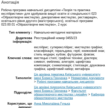
Анотація
Робоча програма навчальної дисципліни «Теорія та практика
екслібристики» для здобувачів вищої освіти зі спеціальності 023
«Образотворче мистецтво, декоративне мистецтво, реставрація»,
освітнього рівня другого (магістрерського), освітньої програми
023.00.01 «Образотворче мистецтво», 2 курс
Тип елементу :
Навчально-методичні матеріали
Додаткова
Реєстраційний номер 0455/23
інформація:
екслібрис; суперекслібрис; мистецтво графіки;
класифікація; геральдика; герб; книжковий знак;
стиль модерн; кубізм; футуризм; фовізм;
Ключові слова:
мистецькі стилі; графічні техніки; діаспора;
символ; емблема; алегорія; шрифтова
композиція; схематизація; стилізація; друкована
графіка; шрифтовий набор; метафора
Це архівна тематика Київського університету
Типологія:
імені Бориса Грінченка
>
Нормативні документи
>
Робочі програми навчальних дисциплін
Це архівні підрозділи Київського університету
імені Бориса Грінченка
>
Факультет
Підрозділи:
образотворчого мистецтва і дизайну
>
Кафедра
образотворчого мистецтва
Користувач, що
Анна Миколаївна Гунька
депонує: