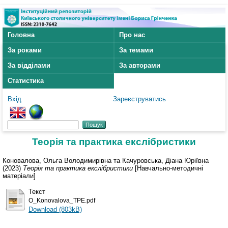
Головна
Про нас
За роками
За темами
За відділами
За авторами
Статистика
Вхід
Зареєструватись
Теорія та практика екслібристики
Коновалова, Ольга Володимирівна
та
Качуровська, Діана Юріївна
(2023)
Теорія та практика екслібристики
[Навчально-методичні
матеріали]
Текст
O_Konovalova_TPE.pdf
Download (803kB)