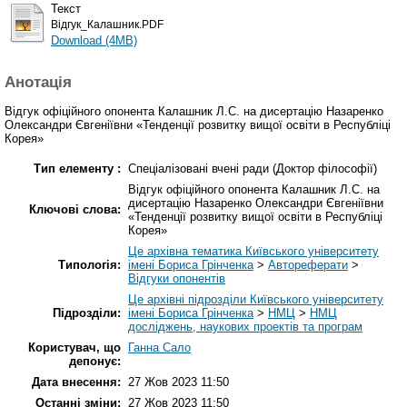
Текст
Відгук_Калашник.PDF
Download (4MB)
Анотація
Відгук офіційного опонента Калашник Л.С. на дисертацію Назаренко
Олександри Євгеніївни «Тенденції розвитку вищої освіти в Республіці
Корея»
Тип елементу :
Спеціалізовані вчені ради (Доктор філософії)
Відгук офіційного опонента Калашник Л.С. на
дисертацію Назаренко Олександри Євгеніївни
Ключові слова:
«Тенденції розвитку вищої освіти в Республіці
Корея»
Це архівна тематика Київського університету
Типологія:
імені Бориса Грінченка
>
Автореферати
>
Відгуки опонентів
Це архівні підрозділи Київського університету
Підрозділи:
імені Бориса Грінченка
>
НМЦ
>
НМЦ
досліджень, наукових проектів та програм
Користувач, що
Ганна Сало
депонує:
Дата внесення:
27 Жов 2023 11:50
Останні зміни:
27 Жов 2023 11:50