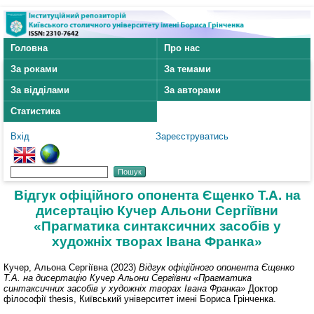
Головна
Про нас
За роками
За темами
За відділами
За авторами
Статистика
Вхід
Зареєструватись
Відгук офіційного опонента Єщенко Т.А. на
дисертацію Кучер Альони Сергіївни
«Прагматика синтаксичних засобів у
художніх творах Івана Франка»
Кучер, Альона Сергіївна
(2023)
Відгук офіційного опонента Єщенко
Т.А. на дисертацію Кучер Альони Сергіївни «Прагматика
синтаксичних засобів у художніх творах Івана Франка»
Доктор
філософії thesis, Київський університет імені Бориса Грінченка.