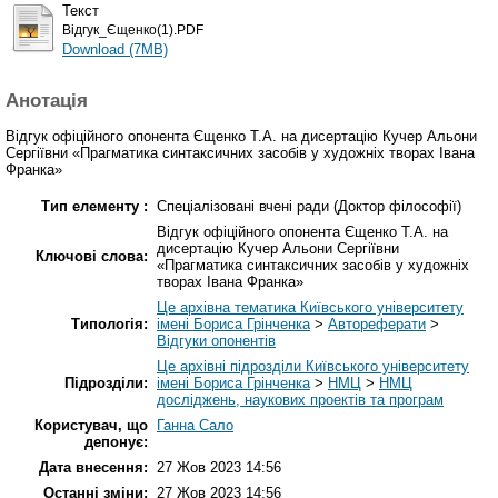
Текст
Відгук_Єщенко(1).PDF
Download (7MB)
Анотація
Відгук офіційного опонента Єщенко Т.А. на дисертацію Кучер Альони
Сергіївни «Прагматика синтаксичних засобів у художніх творах Івана
Франка»
Тип елементу :
Спеціалізовані вчені ради (Доктор філософії)
Відгук офіційного опонента Єщенко Т.А. на
дисертацію Кучер Альони Сергіївни
Ключові слова:
«Прагматика синтаксичних засобів у художніх
творах Івана Франка»
Це архівна тематика Київського університету
Типологія:
імені Бориса Грінченка
>
Автореферати
>
Відгуки опонентів
Це архівні підрозділи Київського університету
Підрозділи:
імені Бориса Грінченка
>
НМЦ
>
НМЦ
досліджень, наукових проектів та програм
Користувач, що
Ганна Сало
депонує:
Дата внесення:
27 Жов 2023 14:56
Останні зміни:
27 Жов 2023 14:56