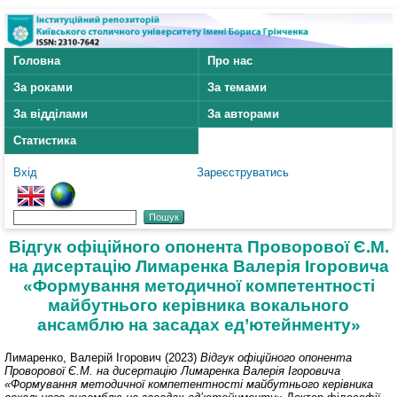
Головна
Про нас
За роками
За темами
За відділами
За авторами
Статистика
Вхід
Зареєструватись
Відгук офіційного опонента Проворової Є.М.
на дисертацію Лимаренка Валерія Ігоровича
«Формування методичної компетентності
майбутнього керівника вокального
ансамблю на засадах ед’ютейнменту»
Лимаренко, Валерій Ігорович
(2023)
Відгук офіційного опонента
Проворової Є.М. на дисертацію Лимаренка Валерія Ігоровича
«Формування методичної компетентності майбутнього керівника