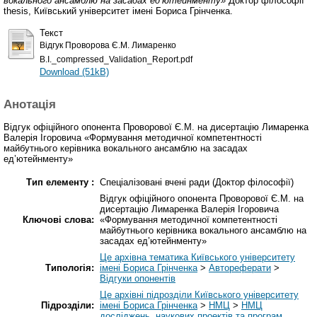
вокального ансамблю на засадах ед’ютейнменту»
Доктор філософії
thesis, Київський університет імені Бориса Грінченка.
Текст
Відгук Проворова Є.М. Лимаренко
В.І._compressed_Validation_Report.pdf
Download (51kB)
Анотація
Відгук офіційного опонента Проворової Є.М. на дисертацію Лимаренка
Валерія Ігоровича «Формування методичної компетентності
майбутнього керівника вокального ансамблю на засадах
ед’ютейнменту»
Тип елементу :
Спеціалізовані вчені ради (Доктор філософії)
Відгук офіційного опонента Проворової Є.М. на
дисертацію Лимаренка Валерія Ігоровича
Ключові слова:
«Формування методичної компетентності
майбутнього керівника вокального ансамблю на
засадах ед’ютейнменту»
Це архівна тематика Київського університету
Типологія:
імені Бориса Грінченка
>
Автореферати
>
Відгуки опонентів
Це архівні підрозділи Київського університету
Підрозділи:
імені Бориса Грінченка
>
НМЦ
>
НМЦ
досліджень, наукових проектів та програм